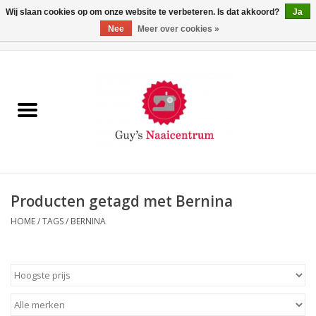
Wij slaan cookies op om onze website te verbeteren. Is dat akkoord?
Ja
Nee
Meer over cookies »
0 Artikelen - €0,00
Home
Machines
Machine-accessoires
Naaigaren
Producten getagd met Bernina
HOME
/
TAGS
/
BERNINA
Paspoppen
Fournituren
Opbergsystemen