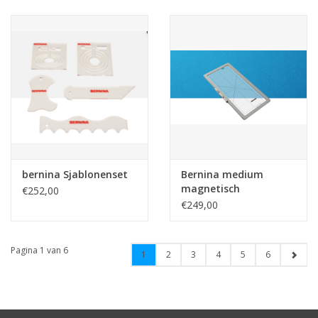
bernina Sjablonenset
Bernina medium
magnetisch
€252,00
borduurraam 165 x
€249,00
400 mm
Pagina 1 van 6
1
2
3
4
5
6