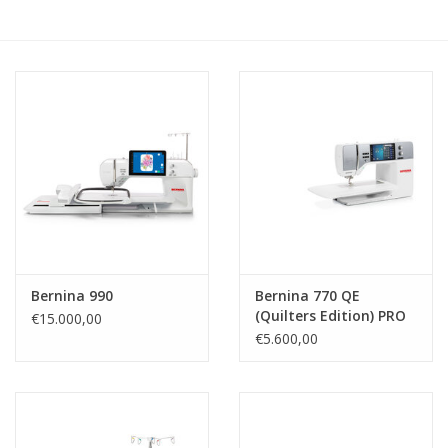
Hobby/Knutselen
Stoffen
Breien en haken
Handwerk
Workshop
Bernina 990
Bernina 770 QE
(Quilters Edition) PRO
€15.000,00
Sale / Coupons
€5.600,00
Tweedehands
Cadeaubonnen