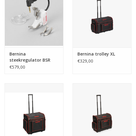
Bernina
Bernina trolley XL
steekregulator BSR
€329,00
#42
€579,00