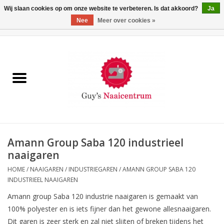
Wij slaan cookies op om onze website te verbeteren. Is dat akkoord?
Ja
Nee
Meer over cookies »
0 Artikelen - €0,00
Home
Machines
Machine-accessoires
Naaigaren
Amann Group Saba 120 industrieel
naaigaren
Paspoppen
HOME
/
NAAIGAREN
/
INDUSTRIEGAREN
/
AMANN GROUP SABA 120
INDUSTRIEEL NAAIGAREN
Fournituren
Amann group Saba 120 industrie naaigaren is gemaakt van
100% polyester en is iets fijner dan het gewone allesnaaigaren.
Opbergsystemen
Dit garen is zeer sterk en zal niet slijten of breken tijdens het