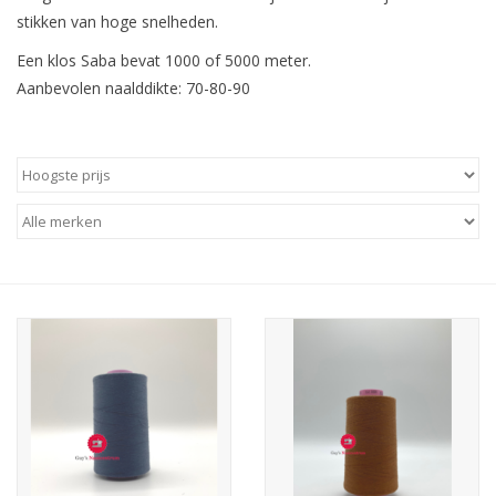
stikken van hoge snelheden.
Hobby/Knutselen
Een klos Saba bevat 1000 of 5000 meter.
Aanbevolen naalddikte: 70-80-90
Stoffen
Breien en haken
Handwerk
Workshop
Sale / Coupons
Tweedehands
Cadeaubonnen