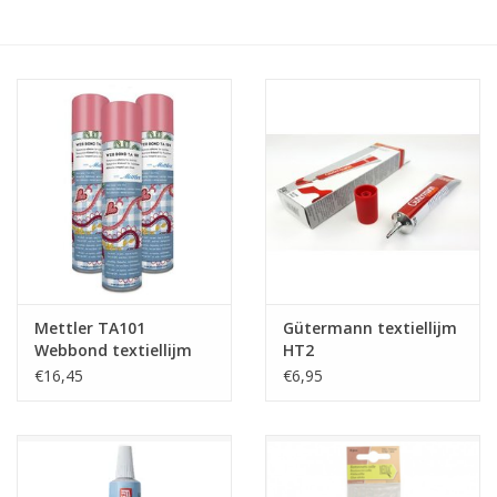
Hobby/Knutselen
Stoffen
Breien en haken
Handwerk
Workshop
Mettler TA101
Gütermann textiellijm
Webbond textiellijm
HT2
Sale / Coupons
spray 300 ml
€16,45
€6,95
Tweedehands
Cadeaubonnen