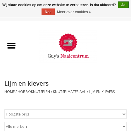
Wij slaan cookies op om onze website te verbeteren. Is dat akkoord?
Ja
Nee
Meer over cookies »
0 Artikelen - €0,00
Home
Machines
Machine-accessoires
Naaigaren
Lijm en klevers
HOME
/
HOBBY/KNUTSELEN
/
KNUTSELMATERIAAL
/
LIJM EN KLEVERS
Paspoppen
Fournituren
Opbergsystemen