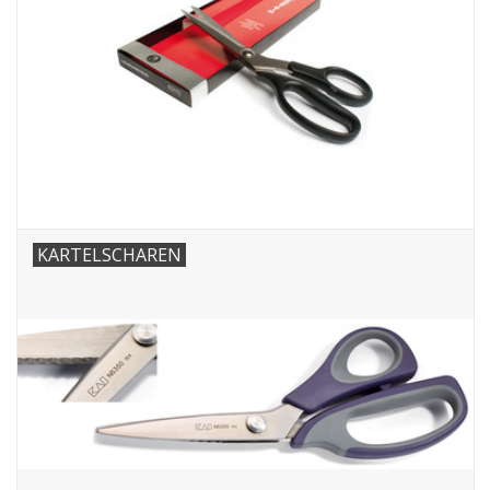
Hobby/Knutselen
Stoffen
Breien en haken
Handwerk
KARTELSCHAREN
Workshop
Sale / Coupons
Tweedehands
Cadeaubonnen