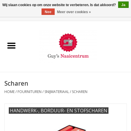
Wij slaan cookies op om onze website te verbeteren. Is dat akkoord?
Ja
Nee
Meer over cookies »
0 Artikelen - €0,00
Home
Machines
Machine-accessoires
Naaigaren
Scharen
HOME
/
FOURNITUREN
/
SNIJMATERIAAL
/
SCHAREN
Paspoppen
HANDWERK-, BORDUUR- EN STOFSCHAREN
Fournituren
Opbergsystemen