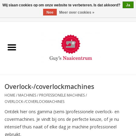
Wij slaan cookies op om onze website te verbeteren. Is dat akkoord?
Ja
Nee
Meer over cookies »
0 Artikelen - €0,00
Home
Machines
Machine-accessoires
Naaigaren
Overlock-/coverlockmachines
HOME
/
MACHINES
/
PROFESSIONELE MACHINES
/
Paspoppen
OVERLOCK-/COVERLOCKMACHINES
Ontdek hier ons gamma (semi-)professionele overlock- en
Fournituren
covermachines. Je vindt bij ons de perfecte keuze, of je nu
intensief thuis naait of elke dag je machine professioneel
Opbergsystemen
gebruikt.