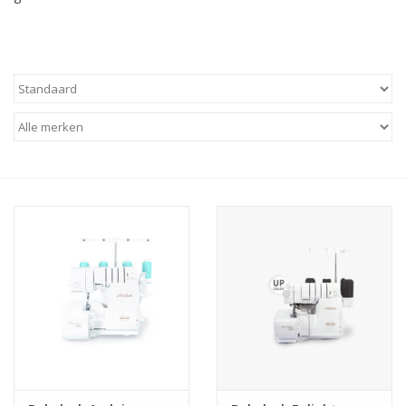
Hobby/Knutselen
Stoffen
Breien en haken
Handwerk
Workshop
Sale / Coupons
Tweedehands
Cadeaubonnen