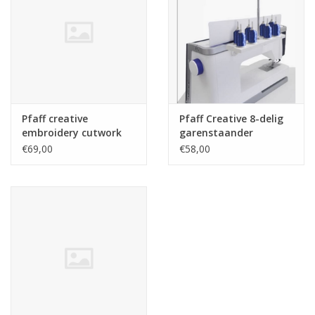
Guy's blog
Loyalty
Pfaff creative
Pfaff Creative 8-delig
embroidery cutwork
garenstaander
needle kit E F G J
€69,00
€58,00