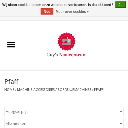
Wij slaan cookies op om onze website te verbeteren. Is dat akkoord?
Ja
Nee
Meer over cookies »
0 Artikelen - €0,00
Home
Machines
Machine-accessoires
Naaigaren
Pfaff
HOME
/
MACHINE-ACCESSOIRES
/
BORDUURMACHINES
/
PFAFF
Paspoppen
Fournituren
Opbergsystemen