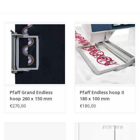
Hobby/Knutselen
Stoffen
Breien en haken
Handwerk
Workshop
Pfaff Grand Endless
Pfaff Endless hoop II
hoop 260 x 150 mm
180 x 100 mm
Sale / Coupons
€270,00
€180,00
Tweedehands
Cadeaubonnen