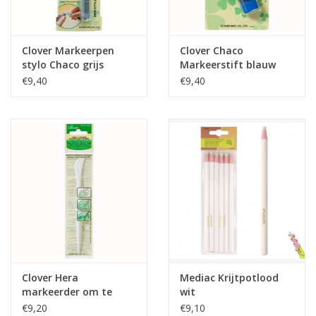
Clover Markeerpen
Clover Chaco
stylo Chaco grijs
Markeerstift blauw
€9,40
€9,40
Clover Hera
Mediac Krijtpotlood
markeerder om te
wit
naaien en te
€9,20
€9,10