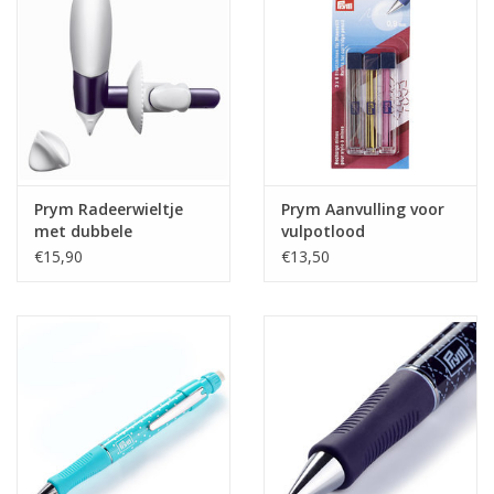
Guy's blog
Loyalty
Prym Radeerwieltje
Prym Aanvulling voor
met dubbele
vulpotlood
markering 'Multi'
geel/zwart/fuchsia
€15,90
€13,50
ergonomic