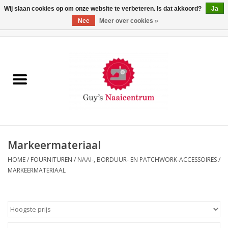
Wij slaan cookies op om onze website te verbeteren. Is dat akkoord?
Ja
Nee
Meer over cookies »
0 Artikelen - €0,00
Home
Machines
Machine-accessoires
Naaigaren
Markeermateriaal
HOME
/
FOURNITUREN
/
NAAI-, BORDUUR- EN PATCHWORK-ACCESSOIRES
/
Paspoppen
MARKEERMATERIAAL
Fournituren
Opbergsystemen