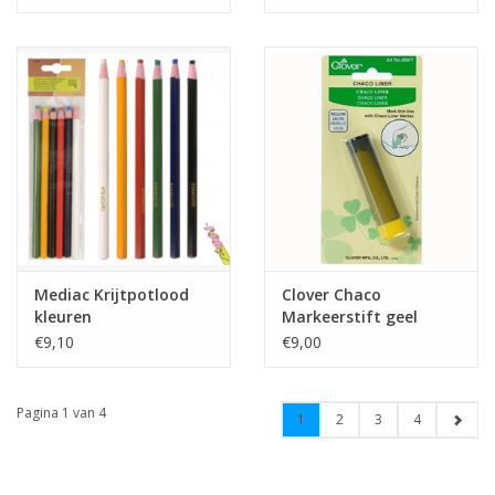
appliceren
Mediac Krijtpotlood
Clover Chaco
kleuren
Markeerstift geel
€9,10
€9,00
Pagina 1 van 4
1
2
3
4