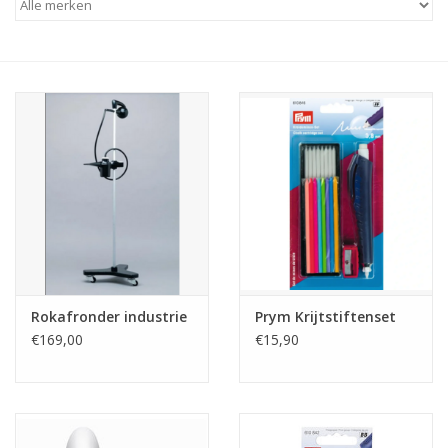
Hobby/Knutselen
Stoffen
Breien en haken
Handwerk
Workshop
Rokafronder industrie
Prym Krijtstiftenset
Sale / Coupons
€169,00
€15,90
Tweedehands
Cadeaubonnen