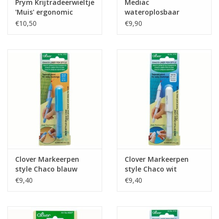
Prym Krijtradeerwieltje
Mediac
'Muis' ergonomic
wateroplosbaar
potlood blauw
€10,50
€9,90
Clover Markeerpen
Clover Markeerpen
style Chaco blauw
style Chaco wit
€9,40
€9,40