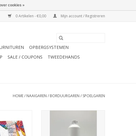
over cookies »
0 Artikelen - €0,00
Mijn account / Registreren
URNITUREN
OPBERGSYSTEMEN
P
SALE / COUPONS
TWEEDEHANDS
HOME
/
NAAIGAREN
/
BORDUURGAREN
/
SPOELGAREN
spoelde spoelen
Burmilon onderdraad 7500m
zwart 50x120m
col.501 wit
N WINKELWAGEN
TOEVOEGEN AAN WINKELWAGEN