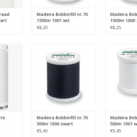
raad
Madeira Bobbinfill nr.70
Madeira Bobb
wart
1500m 1001 wit
1500m 1000 
€8,25
€8,25
1000m 2000
Madeira Bobbinfill nr.70 500m
Madeira Bobbin
1000 zwart
100
NKELWAGEN
TOEVOEGEN AAN WINKELWAGEN
TOEVOEGEN AA
tte
Madeira Bobbinfill nr.70
Madeira Bobb
500m 1000 zwart
500m 1001 w
€5,45
€5,45