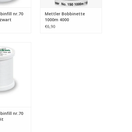
infill nr.70
Mettler Bobbinette
zwart
1000m 4000
€6,90
fill nr.70 500m
1 wit
N WINKELWAGEN
infill nr.70
it