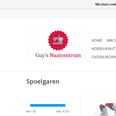
Wij slaan coo
HOME
MACH
HOBBY/KNUT
CADEAUBON
Spoelgaren
Madeira voorgespoel
onderdraad wit 1
Min: €
0
Max: €
150