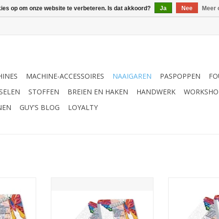
kies op om onze website te verbeteren. Is dat akkoord?
Ja
Nee
Meer 
INES
MACHINE-ACCESSOIRES
NAAIGAREN
PASPOPPEN
FO
SELEN
STOFFEN
BREIEN EN HAKEN
HANDWERK
WORKSHO
NEN
GUY'S BLOG
LOYALTY
de spoelen
Madeira voorgespoelde spoelen
Madeira voorge
44x120m
onderdraad wit 50x120m
onderdraad 
TOEVOEGEN AAN WINKELWAGEN
TOEVOEGEN AA