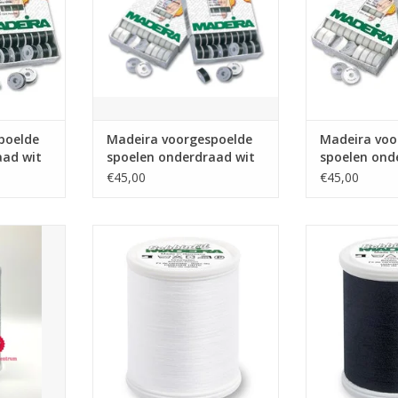
poelde
Madeira voorgespoelde
Madeira voo
aad wit
spoelen onderdraad wit
spoelen ond
50x120m
zwart 50x1
€45,00
€45,00
ad 7500m
Madeira Bobbinfill nr.70 1500m
Madeira Bobbin
rt
1001 wit
1000
NKELWAGEN
TOEVOEGEN AAN WINKELWAGEN
TOEVOEGEN AA