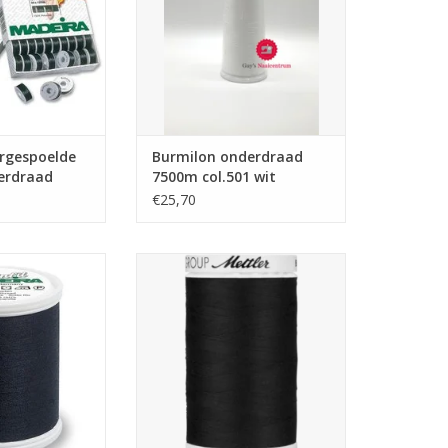
rgespoelde
Burmilon onderdraad
erdraad
7500m col.501 wit
20m
€25,70
fill nr.70 1500m
Mettler Bobbinette 1000m 4000
 zwart
TOEVOEGEN AAN WINKELWAGEN
N WINKELWAGEN