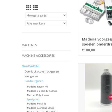
Madeira voorges
spoelen onderdr
MACHINES
144x120m
€108,00
MACHINE-ACCESSOIRES
Burmilon onderdra
NAAIGAREN
col.500 zwa
Overlock-/coverlockgaren
Naaigaren
TOEVOEGEN AAN WI
Borduurgaren
Madeira Rayon 40
Madeira Classic 40 5000m
Mettler Poly Sheen
Spoelgaren
Madeira Metallic
Madeira Glamour 200m