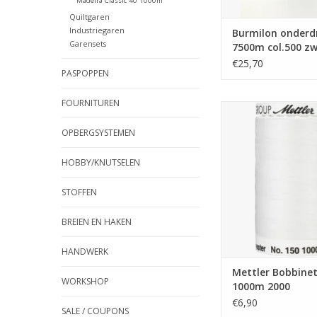
Madeira Classic 40 1000m
Quiltgaren
Industriegaren
Burmilon onderd
Garensets
7500m col.500 z
€25,70
PASPOPPEN
FOURNITUREN
Mettler Bobbinette 
TOEVOEGEN AAN WI
OPBERGSYSTEMEN
HOBBY/KNUTSELEN
STOFFEN
BREIEN EN HAKEN
HANDWERK
Mettler Bobbine
WORKSHOP
1000m 2000
€6,90
SALE / COUPONS