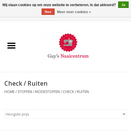
Wij slaan cookies op om onze website te verbeteren. Is dat akkoord?
Ja
Nee
Meer over cookies »
0 Artikelen - €0,00
Home
Machines
Machine-accessoires
Naaigaren
Check / Ruiten
HOME
/
STOFFEN
/
MODESTOFFEN
/
CHECK / RUITEN
Paspoppen
Fournituren
Opbergsystemen