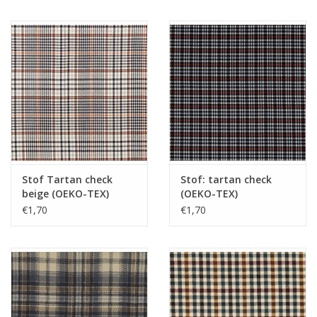
Hobby/Knutselen
Stoffen
Breien en haken
Handwerk
Stof Tartan check
Stof: tartan check
Workshop
beige (OEKO-TEX)
(OEKO-TEX)
€1,70
€1,70
Sale / Coupons
Tweedehands
Cadeaubonnen