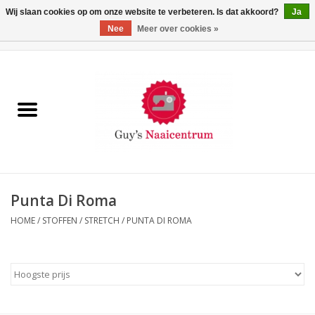
Wij slaan cookies op om onze website te verbeteren. Is dat akkoord?
Ja
Nee
Meer over cookies »
0 Artikelen - €0,00
Home
Machines
Machine-accessoires
Naaigaren
Punta Di Roma
HOME
/
STOFFEN
/
STRETCH
/
PUNTA DI ROMA
Paspoppen
Fournituren
Opbergsystemen