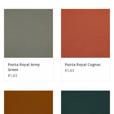
Hobby/Knutselen
Stoffen
Breien en haken
Handwerk
Punta Royal Army
Punta Royal Cognac
Workshop
Green
€1,63
€1,63
Sale / Coupons
Tweedehands
Cadeaubonnen