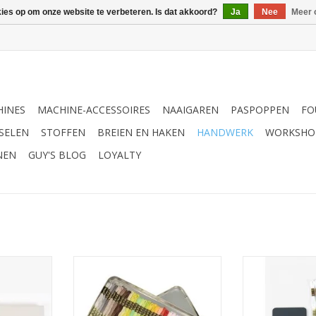
kies op om onze website te verbeteren. Is dat akkoord?
Ja
Nee
Meer 
INES
MACHINE-ACCESSOIRES
NAAIGAREN
PASPOPPEN
FO
SELEN
STOFFEN
BREIEN EN HAKEN
HANDWERK
WORKSHO
NEN
GUY'S BLOG
LOYALTY
renset
DMC Mouliné Spécial set van 35
DMC Cadeaud
kleuren in blikken doos
Spécial 24 ga
NKELWAGEN
TOEVOEGEN AA