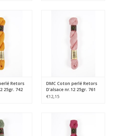
 Retors D'alsace
DMC Coton perlé Retors D'alsace
5gr. 742
nr.12 25gr. 761
N WINKELWAGEN
TOEVOEGEN AAN WINKELWAGEN
erlé Retors
DMC Coton perlé Retors
12 25gr. 742
D'alsace nr.12 25gr. 761
€12,15
 Retors D'alsace
DMC Coton perlé Retors D'alsace
5gr. 522
nr.12 25gr. 601
N WINKELWAGEN
TOEVOEGEN AAN WINKELWAGEN