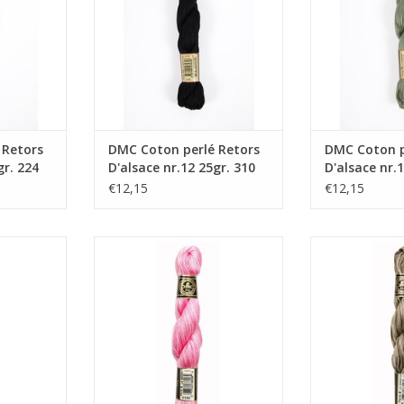
 Retors
DMC Coton perlé Retors
DMC Coton p
gr. 224
D'alsace nr.12 25gr. 310
D'alsace nr.
€12,15
€12,15
.12 25gr.
DMC Coton perlé nr.12 25gr.
DMC Coton per
4180
4
NKELWAGEN
TOEVOEGEN AAN WINKELWAGEN
TOEVOEGEN AA