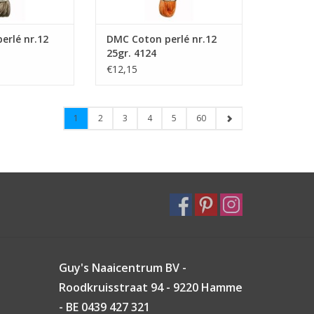
erlé nr.12
DMC Coton perlé nr.12
25gr. 4124
€12,15
1
2
3
4
5
60
Guy's Naaicentrum BV -
Roodkruisstraat 94 - 9220 Hamme
- BE 0439 427 321