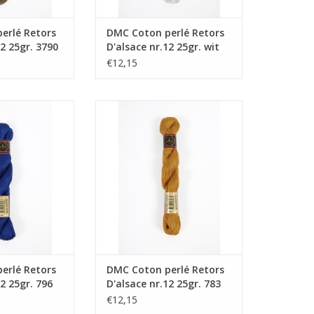
erlé Retors
DMC Coton perlé Retors
12 25gr. 3790
D'alsace nr.12 25gr. wit
€12,15
 Retors D'alsace
DMC Coton perlé Retors D'alsace
5gr. 796
nr.12 25gr. 783
N WINKELWAGEN
TOEVOEGEN AAN WINKELWAGEN
erlé Retors
DMC Coton perlé Retors
12 25gr. 796
D'alsace nr.12 25gr. 783
€12,15