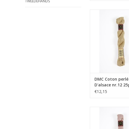
TWEEDEHANDS
DMC Coton perlé Reto
nr.12 25gr. 
TOEVOEGEN AAN WI
DMC Coton perlé
D'alsace nr.12 25
€12,15
DMC Coton perlé Reto
nr.12 25gr. 
TOEVOEGEN AAN WI