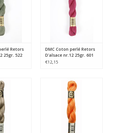
erlé Retors
DMC Coton perlé Retors
12 25gr. 522
D'alsace nr.12 25gr. 601
€12,15
lé nr.12 25gr.
DMC Coton perlé nr.12 25gr.
145
4124
N WINKELWAGEN
TOEVOEGEN AAN WINKELWAGEN