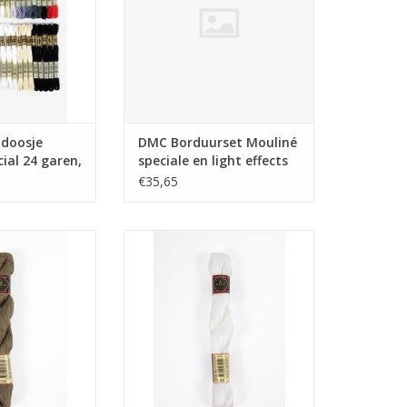
doosje
DMC Borduurset Mouliné
ial 24 garen,
speciale en light effects
€35,65
 Retors D'alsace
DMC Coton perlé Retors D'alsace
5gr. 3790
nr.12 25gr. wit
N WINKELWAGEN
TOEVOEGEN AAN WINKELWAGEN