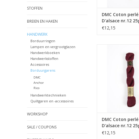
STOFFEN
DMC Coton perlé
D'alsace nr.12 25
BREIEN EN HAKEN
€12,15
HANDWERK
Borduurringen
Lampen en vergrootglazen
DMC Coton perlé Reto
Handwerkboeken
nr.12 25gr. 
Handwerkstoffen
TOEVOEGEN AAN WI
Accessoires
Borduurgarens
DMC
Anchor
Rico
Handwerktechnieken
Quiltgaren en -accessoires
WORKSHOP
DMC Coton perlé
D'alsace nr.12 25
SALE / COUPONS
€12,15