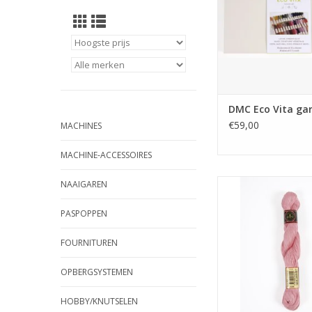
DMC Eco Vita ga
€59,00
MACHINES
MACHINE-ACCESSOIRES
DMC Coton perlé Reto
NAAIGAREN
nr.12 25gr. 3
PASPOPPEN
TOEVOEGEN AAN WI
FOURNITUREN
OPBERGSYSTEMEN
HOBBY/KNUTSELEN