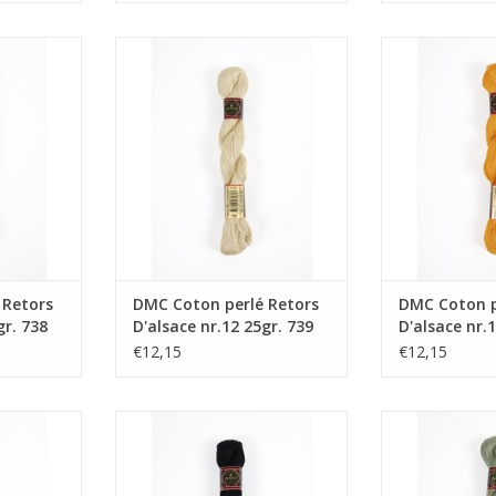
rs D'alsace
DMC Coton perlé Retors D'alsace
DMC Coton perlé
738
nr.12 25gr. 739
nr.12 2
NKELWAGEN
TOEVOEGEN AAN WINKELWAGEN
TOEVOEGEN AA
 Retors
DMC Coton perlé Retors
DMC Coton p
gr. 738
D'alsace nr.12 25gr. 739
D'alsace nr.
€12,15
€12,15
rs D'alsace
DMC Coton perlé Retors D'alsace
DMC Coton perlé
224
nr.12 25gr. 310
nr.12 2
NKELWAGEN
TOEVOEGEN AAN WINKELWAGEN
TOEVOEGEN AA