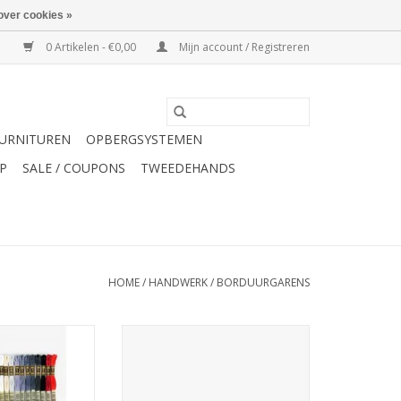
over cookies »
0 Artikelen - €0,00
Mijn account / Registreren
URNITUREN
OPBERGSYSTEMEN
P
SALE / COUPONS
TWEEDEHANDS
HOME
/
HANDWERK
/
BORDUURGARENS
oosje Mouliné
DMC Borduurset Mouliné
ren, 2 patronen
speciale en light effects
N WINKELWAGEN
TOEVOEGEN AAN WINKELWAGEN