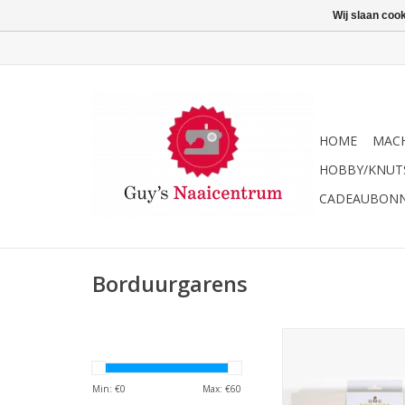
Wij slaan coo
HOME
MACH
HOBBY/KNUT
CADEAUBON
Borduurgarens
DMC Eco Vita ga
TOEVOEGEN AAN WI
Min: €
0
Max: €
60