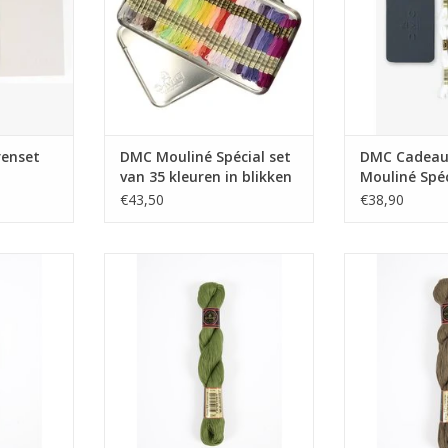
renset
DMC Mouliné Spécial set
DMC Cadeau
van 35 kleuren in blikken
Mouliné Spéc
doos
2 patronen
€43,50
€38,90
rs D'alsace
DMC Coton perlé Retors D'alsace
DMC Coton perlé
326
nr.12 25gr. 3347
nr.12 2
NKELWAGEN
TOEVOEGEN AAN WINKELWAGEN
TOEVOEGEN AA