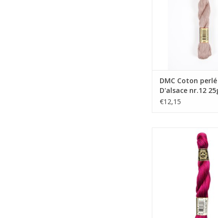
DMC Coton perlé
D'alsace nr.12 25
€12,15
DMC Coton perlé nr
4210
TOEVOEGEN AAN WI