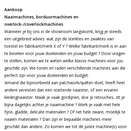
Aankoop
Hobby/Knutselen
Naaimachines, borduurmachines en
overlock-/coverlockmachines
Stoffen
Wanneer je bij ons in de showroom langskomt, krijg je steeds
een uitgebreid advies: wat zijn de sterktes en zwaktes van
Breien en haken
toestel en fabrikant/merk X of Y ? Welke fabrikant/merk is er aan
te bevelen voor jouw doeleinden en jouw budget ? Door vragen
te stellen, komen we te weten welke klasse machines voor jou
Handwerk
geschikt zijn. We tonen en raden verschillende machines aan die
perfect zijn voor jouw doeleinden en budget.
Workshop
Iemand die bijvoorbeeld aan patchwork/quilten doet, heeft heel
andere vereisten dan een startende naaister, of een ervaren
Sale / Coupons
kledingnaaister. Maak je vaak gordijnen, doe je retouches, zit je
bijna dagelijks achter je naaimachine ? Werk je vaak met hele
Tweedehands
fijne, gladde, delicate materialen ? Of net hele zware, moeilijk te
naaien materialen ? Dan zijn er bepaalde machines meer
geschikt dan andere. Zo komen we tot dé juiste machine(s) voor
Cadeaubonnen