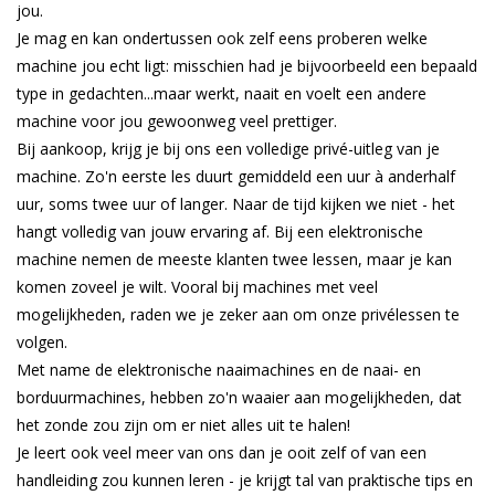
jou.
Je mag en kan ondertussen ook zelf eens proberen welke
Guy's blog
machine jou echt ligt: misschien had je bijvoorbeeld een bepaald
type in gedachten...maar werkt, naait en voelt een andere
Loyalty
machine voor jou gewoonweg veel prettiger.
Bij aankoop, krijg je bij ons een volledige privé-uitleg van je
machine. Zo'n eerste les duurt gemiddeld een uur à anderhalf
uur, soms twee uur of langer. Naar de tijd kijken we niet - het
hangt volledig van jouw ervaring af. Bij een elektronische
machine nemen de meeste klanten twee lessen, maar je kan
komen zoveel je wilt. Vooral bij machines met veel
mogelijkheden, raden we je zeker aan om onze privélessen te
volgen.
Met name de elektronische naaimachines en de naai- en
borduurmachines, hebben zo'n waaier aan mogelijkheden, dat
het zonde zou zijn om er niet alles uit te halen!
Je leert ook veel meer van ons dan je ooit zelf of van een
handleiding zou kunnen leren - je krijgt tal van praktische tips en