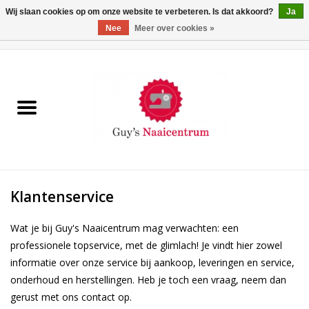
Wij slaan cookies op om onze website te verbeteren. Is dat akkoord?
Ja
Nee
Meer over cookies »
0 Artikelen - €0,00
Home
Machines
Machine-accessoires
Naaigaren
Klantenservice
Paspoppen
Wat je bij Guy's Naaicentrum mag verwachten: een
professionele topservice, met de glimlach! Je vindt hier zowel
Fournituren
informatie over onze service bij aankoop, leveringen en service,
onderhoud en herstellingen. Heb je toch een vraag, neem dan
gerust met ons contact op.
Opbergsystemen