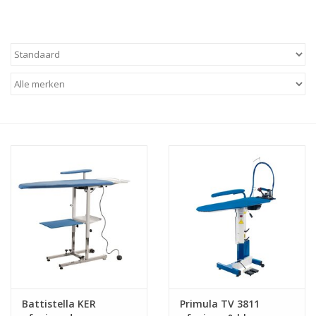
Hobby/Knutselen
Stoffen
Breien en haken
Handwerk
Workshop
Sale / Coupons
Tweedehands
Battistella KER
Primula TV 3811
Cadeaubonnen