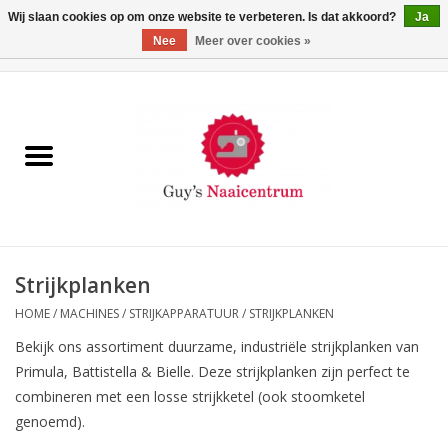
Wij slaan cookies op om onze website te verbeteren. Is dat akkoord?
Ja
Nee
Meer over cookies »
0 Artikelen - €0,00
Home
Machines
Machine-accessoires
Naaigaren
Strijkplanken
HOME
/
MACHINES
/
STRIJKAPPARATUUR
/
STRIJKPLANKEN
Paspoppen
Bekijk ons assortiment duurzame, industriële strijkplanken van
Primula, Battistella & Bielle. Deze strijkplanken zijn perfect te
Fournituren
combineren met een losse strijkketel (ook stoomketel
genoemd).
Opbergsystemen