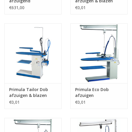
afzuigend
afzuigen & blazen
€631,00
€0,01
Guy's blog
Loyalty
Primula Tailor Dob
Primula Eco Dob
afzuigen & blazen
afzuigen
€0,01
€0,01