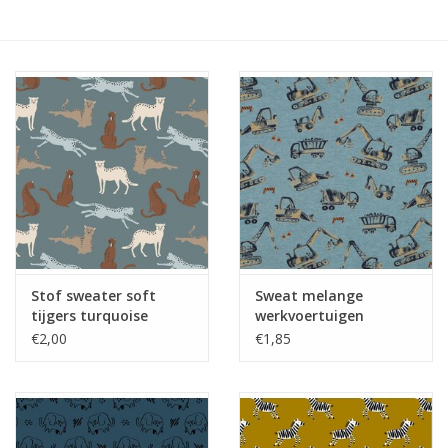
Hobby/Knutselen
Stoffen
Breien en haken
Handwerk
Workshop
Stof sweater soft
Sweat melange
tijgers turquoise
werkvoertuigen
Sale / Coupons
(GOTS)
€2,00
€1,85
Tweedehands
Cadeaubonnen