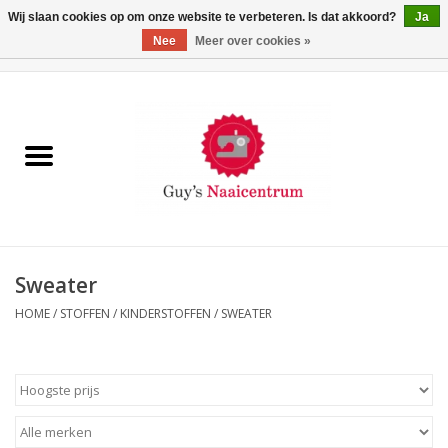
Wij slaan cookies op om onze website te verbeteren. Is dat akkoord?
Ja
Nee
Meer over cookies »
0 Artikelen - €0,00
Home
Machines
Machine-accessoires
Naaigaren
Sweater
HOME
/
STOFFEN
/
KINDERSTOFFEN
/
SWEATER
Paspoppen
Fournituren
Opbergsystemen