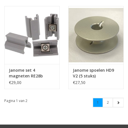
Janome set 4
Janome spoelen HD9
magneten RE28b
V2 (5 stuks)
RE36b borduurring
€29,00
€27,50
Pagina 1 van 2
1
2