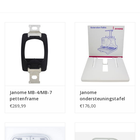
Hobby/Knutselen
Stoffen
Breien en haken
Handwerk
Workshop
Janome MB-4/MB-7
Janome
pettenframe
ondersteuningstafel
Sale / Coupons
MB-7/MB-4(S)
€269,99
€176,00
Tweedehands
Cadeaubonnen