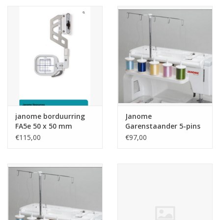
janome borduurring
Janome
FA5e 50 x 50 mm
Garenstaander 5-pins
Skyline-serie / MC550
€115,00
€97,00