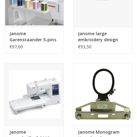
Janome
Janome large
Garenstaander 5-pins
embroidery design
11000
collection
€97,00
€93,50
(200x280mm)
machines 500-550
Janome
Janome Monogram