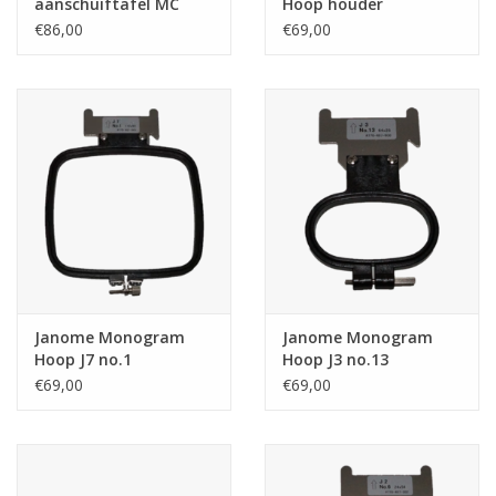
aanschuiftafel MC
Hoop houder
1000 / MC 100E
€86,00
€69,00
Janome Monogram
Janome Monogram
Hoop J7 no.1
Hoop J3 no.13
€69,00
€69,00