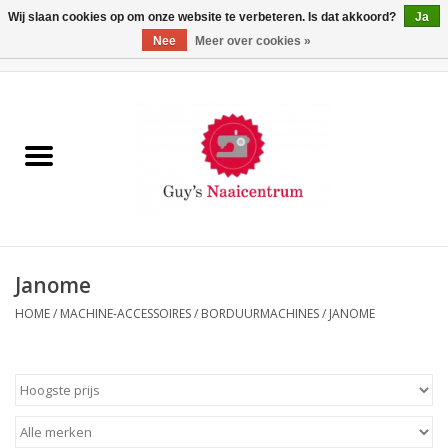
Wij slaan cookies op om onze website te verbeteren. Is dat akkoord?
Ja
Nee
Meer over cookies »
0 Artikelen - €0,00
Home
Machines
Machine-accessoires
Naaigaren
Janome
HOME
/
MACHINE-ACCESSOIRES
/
BORDUURMACHINES
/
JANOME
Paspoppen
Fournituren
Opbergsystemen