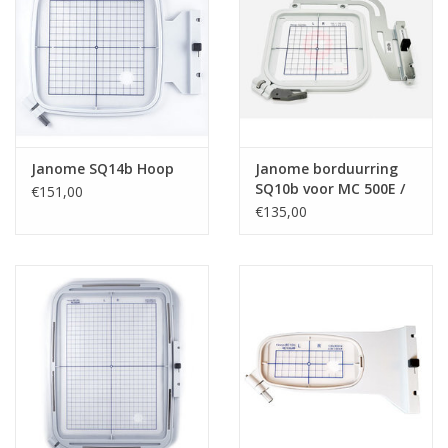
Guy's blog
Loyalty
Janome SQ14b Hoop
Janome borduurring
SQ10b voor MC 500E /
€151,00
MC 550E
€135,00