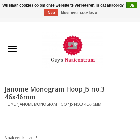
Wij slaan cookies op om onze website te verbeteren. Is dat akkoord?
Ja
Nee
Meer over cookies »
0 Artikelen - €0,00
Home
Machines
Machine-accessoires
Naaigaren
Janome Monogram Hoop J5 no.3
46x46mm
Paspoppen
HOME
/
JANOME MONOGRAM HOOP J5 NO.3 46X46MM
Fournituren
Opbergsystemen
Maak een keuze:
*