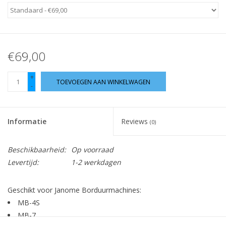
Hobby/Knutselen
Stoffen
€69,00
+
Breien en haken
TOEVOEGEN AAN WINKELWAGEN
-
Handwerk
Informatie
Reviews
(0)
Workshop
Beschikbaarheid:
Op voorraad
Levertijd:
1-2 werkdagen
Sale / Coupons
Geschikt voor Janome Borduurmachines:
Tweedehands
MB-4S
MB-7
Cadeaubonnen