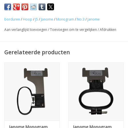
Guy's blog
borduren
/
Hoop
/
J5
/
Janome
/
Monogram
/
No.3
/
Janome
Loyalty
Aan verlanglijst toevoegen
/
Toevoegen om te vergelijken
/
Afdrukken
Gerelateerde producten
Janome Monogram
Janome Monogram