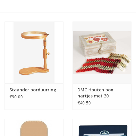
Hobby/Knutselen
Stoffen
Breien en haken
Handwerk
Workshop
Staander borduurring
DMC Houten box
hartjes met 30
€90,00
Sale / Coupons
strengen + patroon
€40,50
Tweedehands
Cadeaubonnen