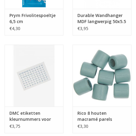
Prym Frivolitespoeltje
Durable Wandhanger
6,5 cm
MDF langwerpig 50x5.5
€4,30
€3,95
DMC etiketten
Rico 8 houten
kleurnummers voor
macramé parels
DMC garens
turquoise 8st.
€3,75
€3,30