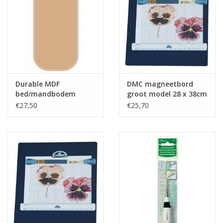
Guy's blog
Loyalty
Durable MDF
DMC magneetbord
bed/mandbodem
groot model 28 x 38cm
rechthoek 75x35cm
€27,50
€25,70