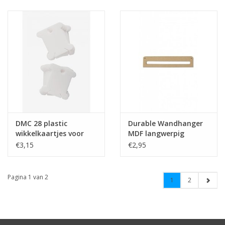
DMC 28 plastic
Durable Wandhanger
wikkelkaartjes voor
MDF langwerpig
borduurgaren
12x40cm
€3,15
€2,95
Pagina 1 van 2
1
2