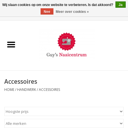
Wij slaan cookies op om onze website te verbeteren. Is dat akkoord?
Ja
Nee
Meer over cookies »
0 Artikelen - €0,00
Home
Machines
Machine-accessoires
Naaigaren
Accessoires
HOME
/
HANDWERK
/
ACCESSOIRES
Paspoppen
Fournituren
Opbergsystemen