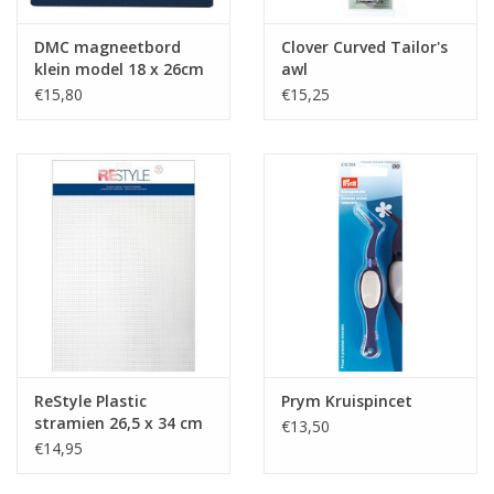
DMC magneetbord
Clover Curved Tailor's
klein model 18 x 26cm
awl
€15,80
€15,25
ReStyle Plastic
Prym Kruispincet
stramien 26,5 x 34 cm
€13,50
- 10 stuks
€14,95