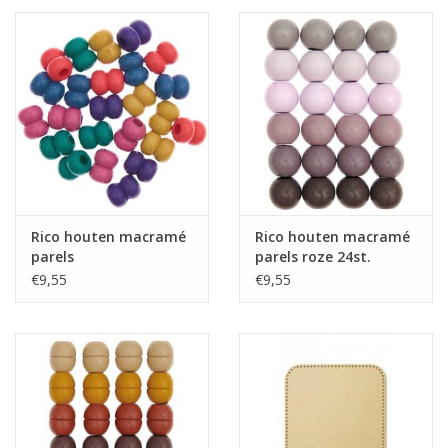
Rico houten macramé
Rico houten macramé
parels
parels roze 24st.
regenboogkleuren 24
€9,55
€9,55
st.