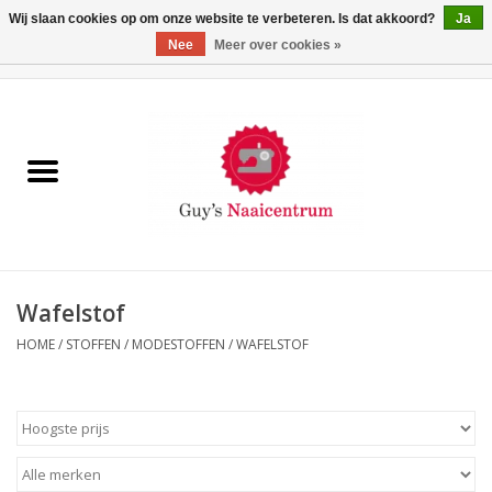
Wij slaan cookies op om onze website te verbeteren. Is dat akkoord?
Ja
Nee
Meer over cookies »
0 Artikelen - €0,00
Home
Machines
Machine-accessoires
Naaigaren
Wafelstof
HOME
/
STOFFEN
/
MODESTOFFEN
/
WAFELSTOF
Paspoppen
Fournituren
Opbergsystemen