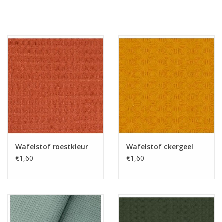
Hobby/Knutselen
Stoffen
Breien en haken
Handwerk
Workshop
Wafelstof roestkleur
Wafelstof okergeel
€1,60
€1,60
Sale / Coupons
Tweedehands
Cadeaubonnen