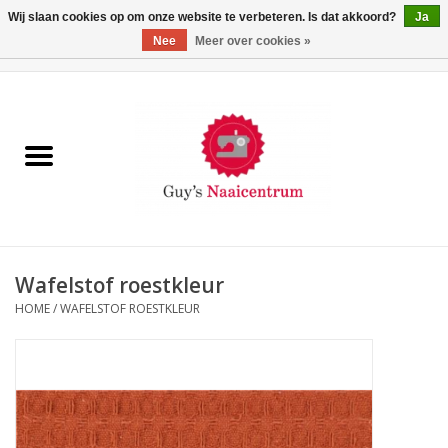
Wij slaan cookies op om onze website te verbeteren. Is dat akkoord?
Ja
Nee
Meer over cookies »
0 Artikelen - €0,00
Home
Machines
Machine-accessoires
Naaigaren
Wafelstof roestkleur
HOME
/
WAFELSTOF ROESTKLEUR
Paspoppen
Fournituren
Opbergsystemen