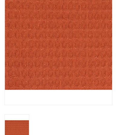
Hobby/Knutselen
Stoffen
Breien en haken
Handwerk
Workshop
Sale / Coupons
Tweedehands
Cadeaubonnen