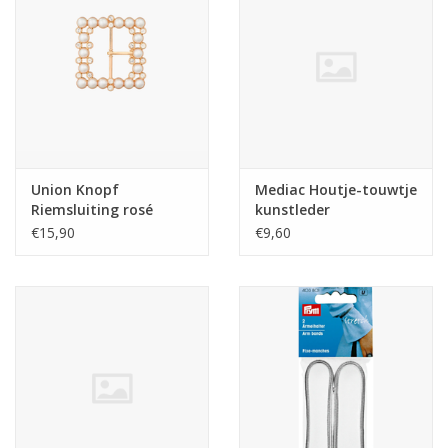
Guy's blog
Loyalty
Union Knopf
Mediac Houtje-touwtje
Riemsluiting rosé
kunstleder
donkerbruin
€15,90
€9,60