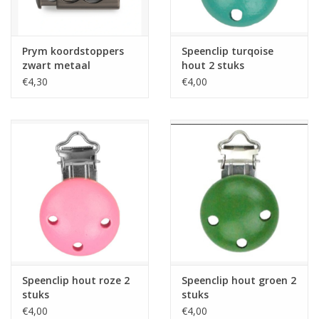
synthetisch leer
hebben twee goud
Prym koordstoppers
Speenclip turqoise
zwart metaal
hout 2 stuks
€4,30
€4,00
Speenclip hout roze 2
Speenclip hout groen 2
stuks
stuks
€4,00
€4,00