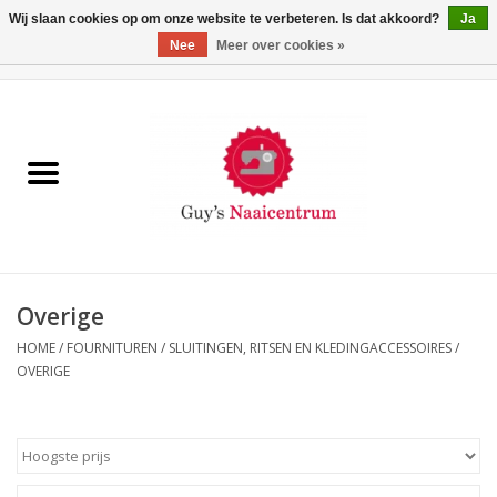
Wij slaan cookies op om onze website te verbeteren. Is dat akkoord?
Ja
Nee
Meer over cookies »
0 Artikelen - €0,00
Home
Machines
Machine-accessoires
Naaigaren
Overige
HOME
/
FOURNITUREN
/
SLUITINGEN, RITSEN EN KLEDINGACCESSOIRES
/
Paspoppen
OVERIGE
Fournituren
Opbergsystemen