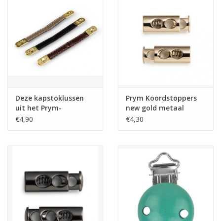
Deze kapstoklussen
Prym Koordstoppers
uit het Prym-
new gold metaal
assortiment zijn
€4,90
€4,30
verkrijgbaar in een
hoogwaardige
imitatieleren
uitvoering en als
zwarte of
zilverkleurige ketting.
Beide varianten zijn
extreem stabiel en
scheurvast. Deze
ophanglussen van