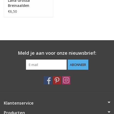
Lana Grossa
Breinaalden
aluminium Rainbow
€6,50
40cm 7mm
Meld je aan voor onze nieuwsbrief:
ABONNEER
Klantenservice
Producten