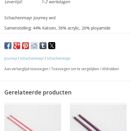
Levertijd:
1-2 werkdagen
Schachenmayr Journey wol
Samenstelling: 44% Katoen, 36% acrylic, 20% ployamide
50 g
Breinaalden: 6 - 7
90 m
Journey
/
Schachenmayr
/
Schachenmayr
Voor een sjaal heb je ca. 200g (4 bollen) nodig, een muts ca.
100g (2 bollen) en voor een trui in maat 38-40, heb je ca. 550 g
Aan verlanglijst toevoegen
/
Toevoegen om te vergelijken
/
Afdrukken
nodig (11 bollen)
Gerelateerde producten