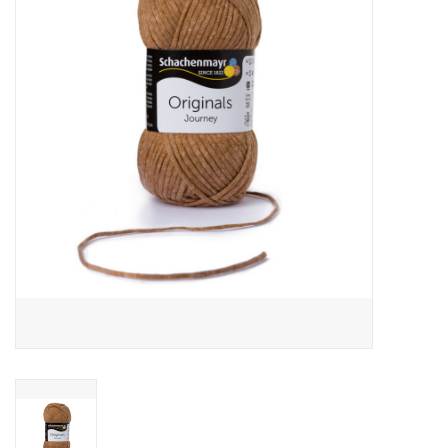
Hobby/Knutselen
Stoffen
Breien en haken
Handwerk
Workshop
Sale / Coupons
Tweedehands
Cadeaubonnen