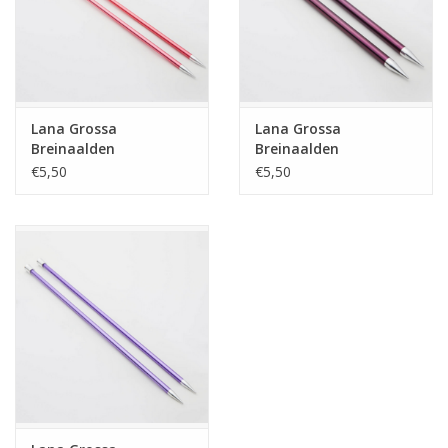
Lana Grossa
Lana Grossa
Breinaalden
Breinaalden
aluminium Rainbow
aluminium Rainbow
€5,50
€5,50
40cm 6,5mm
40cm 6mm