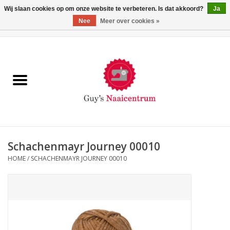
Wij slaan cookies op om onze website te verbeteren. Is dat akkoord?
Ja
Nee
Meer over cookies »
0 Artikelen - €0,00
Home
Machines
Machine-accessoires
Naaigaren
Schachenmayr Journey 00010
HOME
/
SCHACHENMAYR JOURNEY 00010
Paspoppen
Fournituren
Opbergsystemen