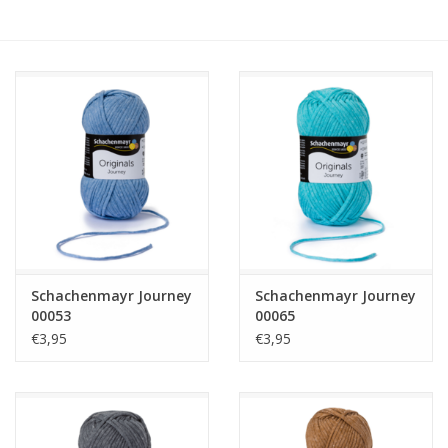
Hobby/Knutselen
Stoffen
Breien en haken
Handwerk
Workshop
Schachenmayr Journey
Schachenmayr Journey
00053
00065
Sale / Coupons
€3,95
€3,95
Tweedehands
Cadeaubonnen