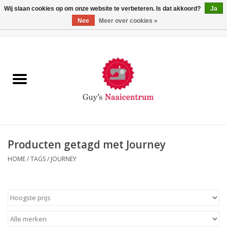
Wij slaan cookies op om onze website te verbeteren. Is dat akkoord?
Ja
Nee
Meer over cookies »
0 Artikelen - €0,00
Home
Machines
Machine-accessoires
Naaigaren
Producten getagd met Journey
HOME
/
TAGS
/
JOURNEY
Paspoppen
Fournituren
Opbergsystemen