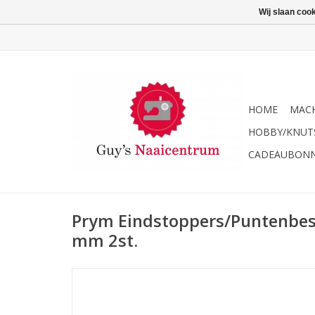
Wij slaan coo
HOME
MACH
HOBBY/KNUT
CADEAUBON
Prym Eindstoppers/Puntenbesc
mm 2st.