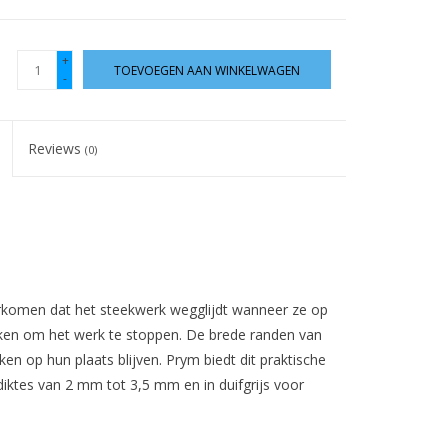
+
TOEVOEGEN AAN WINKELWAGEN
-
Reviews
(0)
rkomen dat het steekwerk wegglijdt wanneer ze op
ken om het werk te stoppen. De brede randen van
en op hun plaats blijven. Prym biedt dit praktische
iktes van 2 mm tot 3,5 mm en in duifgrijs voor