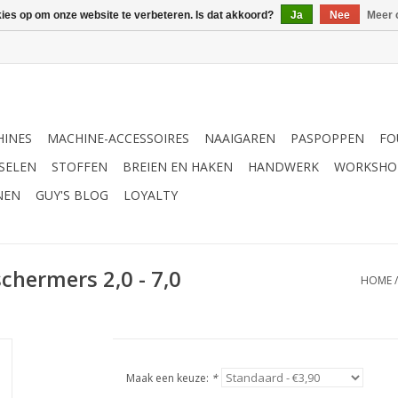
kies op om onze website te verbeteren. Is dat akkoord?
Ja
Nee
Meer 
INES
MACHINE-ACCESSOIRES
NAAIGAREN
PASPOPPEN
FO
SELEN
STOFFEN
BREIEN EN HAKEN
HANDWERK
WORKSHO
NEN
GUY'S BLOG
LOYALTY
hermers 2,0 - 7,0
HOME
Maak een keuze:
*