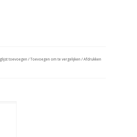
glijst toevoegen
/
Toevoegen om te vergelijken
/
Afdrukken
oemen