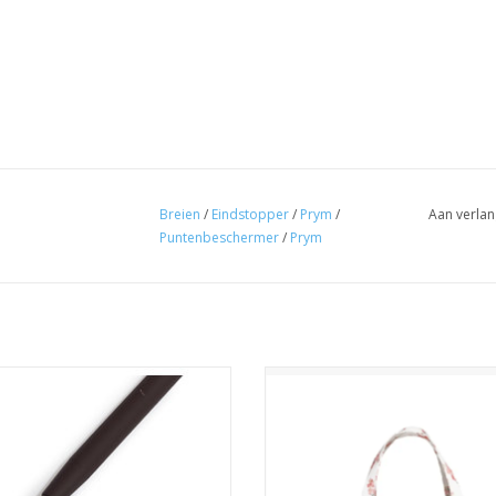
Breien
/
Eindstopper
/
Prym
/
Aan verlan
Puntenbeschermer
/
Prym
Prym Breihaak
Prym breitas ecru met roze bl
EVOEGEN AAN WINKELWAGEN