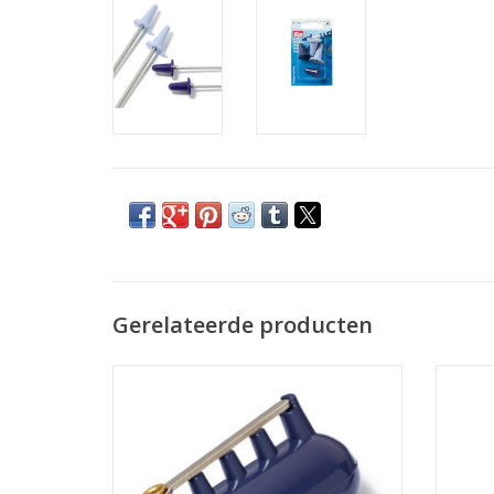
Gerelateerde producten
Prym Breivingerhoed met 4
draadgeleiders
TO