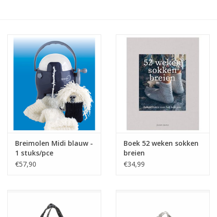
Hobby/Knutselen
Stoffen
Breien en haken
Handwerk
Workshop
Breimolen Midi blauw -
Boek 52 weken sokken
1 stuks/pce
breien
Sale / Coupons
€57,90
€34,99
Tweedehands
Cadeaubonnen