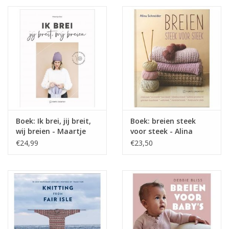
Boek: Ik brei, jij breit,
Boek: breien steek
wij breien - Maartje
voor steek - Alina
Bos
Schneider
€24,99
€23,50