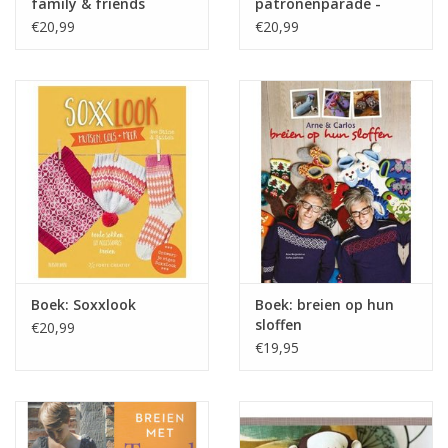
family & friends
patronenparade -
Stine & stitch
€20,99
€20,99
Boek: Soxxlook
Boek: breien op hun
sloffen
€20,99
€19,95