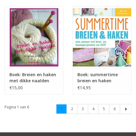
Boek: Breien en haken
Boek: summertime
met dikke naalden
breien en haken
€15,00
€14,95
Pagina 1 van 6
1
2
3
4
5
6