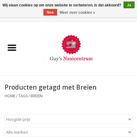
Wij slaan cookies op om onze website te verbeteren. Is dat akkoord?
Ja
Nee
Meer over cookies »
0 Artikelen - €0,00
Home
Machines
Machine-accessoires
Naaigaren
Producten getagd met Breien
HOME
/
TAGS
/
BREIEN
Paspoppen
Fournituren
Opbergsystemen