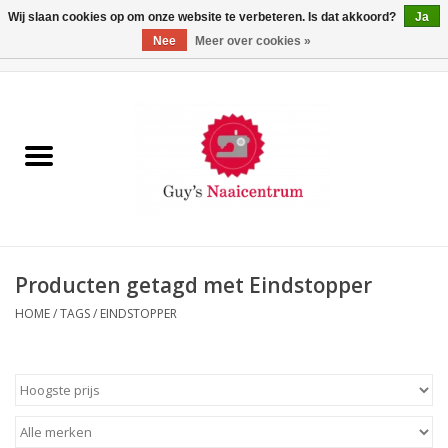
Wij slaan cookies op om onze website te verbeteren. Is dat akkoord?
Ja
Nee
Meer over cookies »
0 Artikelen - €0,00
Home
Machines
Machine-accessoires
Naaigaren
Producten getagd met Eindstopper
HOME
/
TAGS
/
EINDSTOPPER
Paspoppen
Fournituren
Opbergsystemen