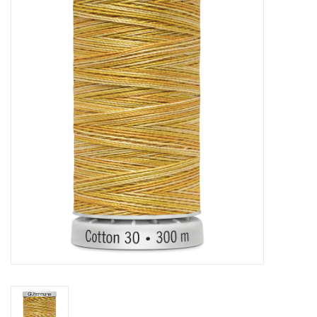
Hobby/Knutselen
Stoffen
Breien en haken
Handwerk
Workshop
Sale / Coupons
Tweedehands
Cadeaubonnen