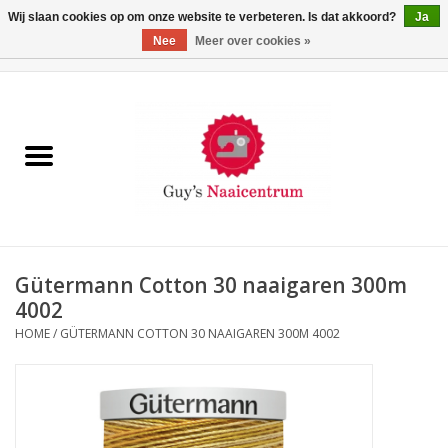
Wij slaan cookies op om onze website te verbeteren. Is dat akkoord?
Ja
Nee
Meer over cookies »
0 Artikelen - €0,00
Home
Machines
Machine-accessoires
Naaigaren
Gütermann Cotton 30 naaigaren 300m
4002
Paspoppen
HOME
/
GÜTERMANN COTTON 30 NAAIGAREN 300M 4002
Fournituren
Opbergsystemen