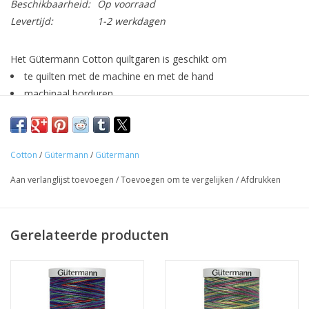
Beschikbaarheid:
Op voorraad
Levertijd:
1-2 werkdagen
Het Gütermann Cotton quiltgaren is geschikt om
te quilten met de machine en met de hand
machinaal borduren
applicaties vast te naaien
Gebruik het garen op de naaimachine in combinatie met
topstitch naalden in dikte 80 of 90.
Cotton
/
Gütermann
/
Gütermann
Samenstelling: 100% katoen
Aan verlanglijst toevoegen
/
Toevoegen om te vergelijken
/
Afdrukken
Gerelateerde producten