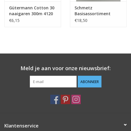
Gütermann Cotton 30
Schmetz
naaigaren 300m 4120
Basisassortiment
naalden
€6,15
€18,50
Meld je aan voor onze nieuwsbrief:
ABONNEER
Klantenservice