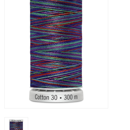
Hobby/Knutselen
Stoffen
Breien en haken
Handwerk
Workshop
Sale / Coupons
Tweedehands
Cadeaubonnen