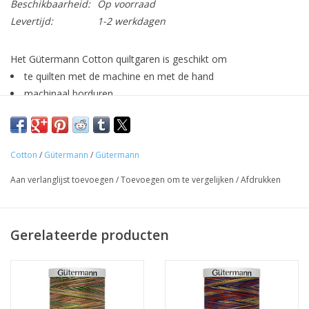
Beschikbaarheid:
Op voorraad
Levertijd:
1-2 werkdagen
Het Gütermann Cotton quiltgaren is geschikt om
te quilten met de machine en met de hand
machinaal borduren
applicaties vast te naaien
Gebruik het garen op de naaimachine in combinatie met
topstitch naalden in dikte 80 of 90.
Cotton
/
Gütermann
/
Gütermann
Samenstelling: 100% katoen
Aan verlanglijst toevoegen
/
Toevoegen om te vergelijken
/
Afdrukken
Gerelateerde producten