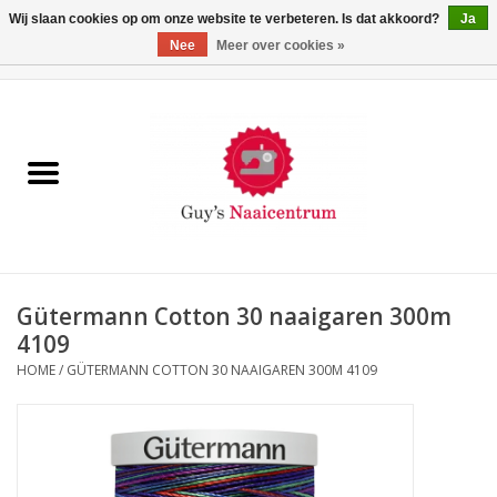
Wij slaan cookies op om onze website te verbeteren. Is dat akkoord?
Ja
Nee
Meer over cookies »
0 Artikelen - €0,00
Home
Machines
Machine-accessoires
Naaigaren
Gütermann Cotton 30 naaigaren 300m
4109
Paspoppen
HOME
/
GÜTERMANN COTTON 30 NAAIGAREN 300M 4109
Fournituren
Opbergsystemen