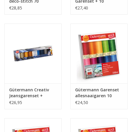
deco-stitch 70
Garenset + 10
garenset col.3
Bobbinclips
€28,85
€27,40
Gütermann Creativ
Gütermann Garenset
Jeansgarenset +
allesnaaigaren 10
Jeansnaalden
bobijnen col.3
€26,95
€24,50