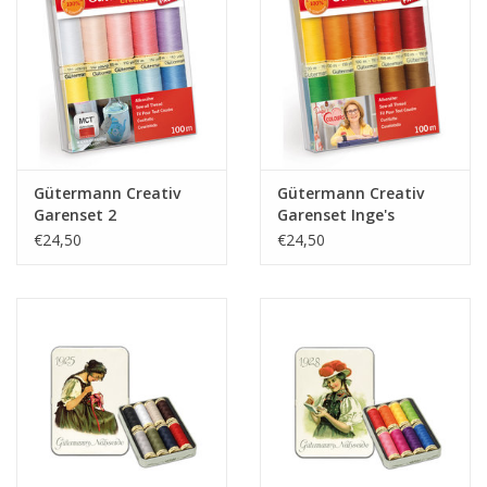
Gütermann Creativ
Gütermann Creativ
Garenset 2
Garenset Inge's
allesnaaigaren col 1
€24,50
€24,50