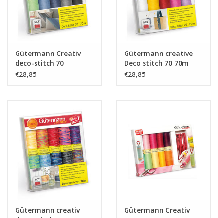
Gütermann Creativ
Gütermann creative
deco-stitch 70
Deco stitch 70 70m
garenset col.2
garenset col.1 (10 x
€28,85
€28,85
100m )
Gütermann creativ
Gütermann Creativ