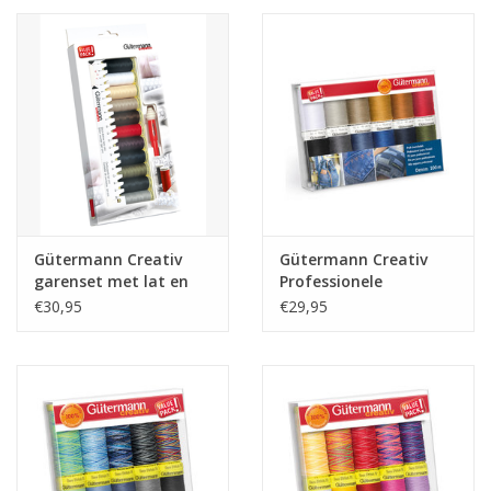
Gütermann Creativ
Gütermann Creativ
garenset met lat en
Professionele
tornmesje
jeansgarenset 1
€30,95
€29,95