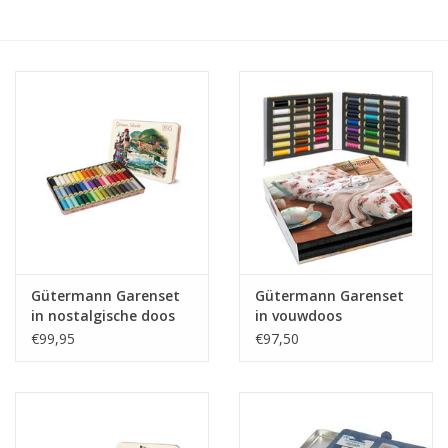
Hobby/Knutselen
Stoffen
Breien en haken
Handwerk
Workshop
Gütermann Garenset
Gütermann Garenset
in nostalgische doos
in vouwdoos
Sale / Coupons
48 bobijnen
€99,95
€97,50
Tweedehands
Cadeaubonnen