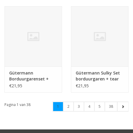
Gütermann
Gütermann Sulky Set
Borduurgarenset +
borduurgaren + tear
Tear easy 2
easy 1
€21,95
€21,95
Pagina 1 van 38
1
2
3
4
5
38