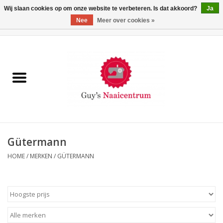
Wij slaan cookies op om onze website te verbeteren. Is dat akkoord?
Ja
Nee
Meer over cookies »
0 Artikelen - €0,00
Home
Machines
Machine-accessoires
Naaigaren
Gütermann
HOME
/
MERKEN
/
GÜTERMANN
Paspoppen
Fournituren
Opbergsystemen