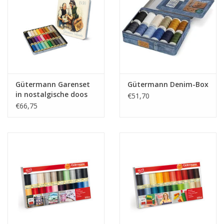
Guy's blog
Loyalty
Gütermann Garenset
Gütermann Denim-Box
in nostalgische doos
€51,70
30 bobijnen
€66,75