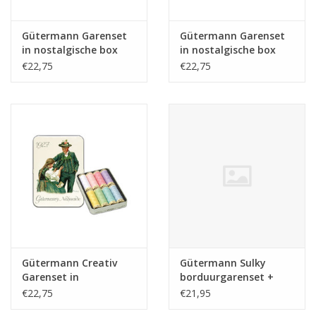
Gütermann Garenset
Gütermann Garenset
in nostalgische box
in nostalgische box
€22,75
€22,75
Gütermann Creativ
Gütermann Sulky
Garenset in
borduurgarenset +
nostalgische box
Tear Easy 3
€22,75
€21,95
pastel