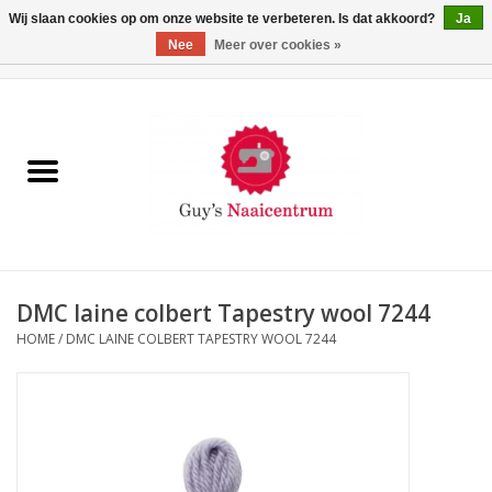
Wij slaan cookies op om onze website te verbeteren. Is dat akkoord?
Ja
Nee
Meer over cookies »
0 Artikelen - €0,00
Home
Machines
Machine-accessoires
Naaigaren
DMC laine colbert Tapestry wool 7244
HOME
/
DMC LAINE COLBERT TAPESTRY WOOL 7244
Paspoppen
Fournituren
Opbergsystemen