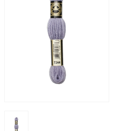
Hobby/Knutselen
Stoffen
Breien en haken
Handwerk
Workshop
Sale / Coupons
Tweedehands
Cadeaubonnen