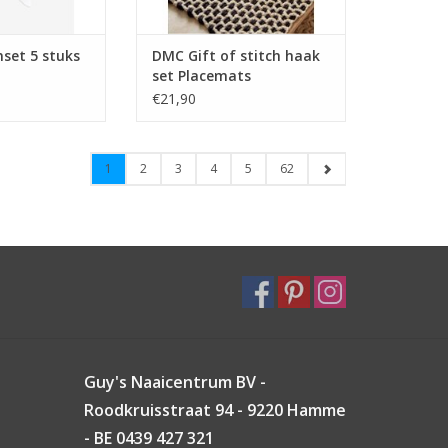
set 5 stuks
DMC Gift of stitch haak
set Placemats
€21,90
1
2
3
4
5
62
Guy's Naaicentrum BV -
Roodkruisstraat 94 - 9220 Hamme
- BE 0439 427 321