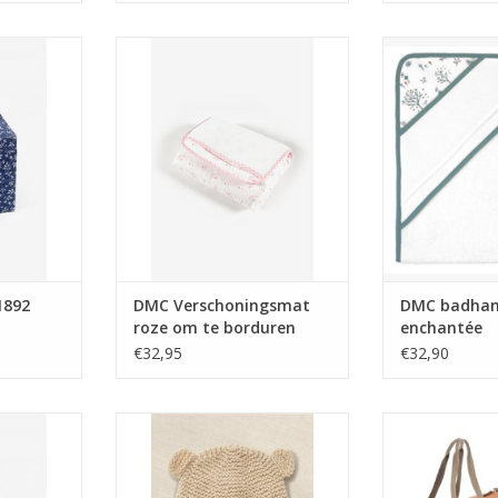
U1892
DMC Verschoningsmat roze om
DMC badhan
te borduren
ench
TOEVOEGEN AAN WINKELWAGEN
TOEVOEGEN AA
1892
DMC Verschoningsmat
DMC badhan
roze om te borduren
enchantée
€32,95
€32,90
s roze met
DMC Gift of Stitch Teddy hat &
Eco Vita Bow
booties Knitting Kit
TOEVOEGEN AAN WINKELWAGEN