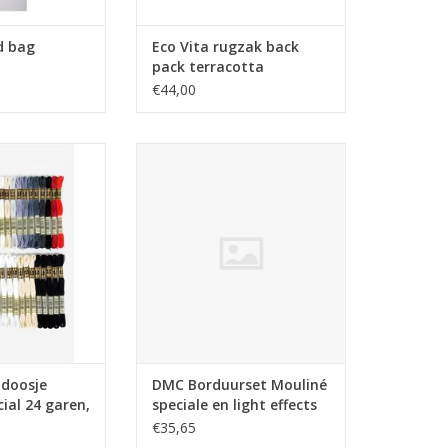
d bag
Eco Vita rugzak back
pack terracotta
€44,00
oosje Mouliné
DMC Borduurset Mouliné
ren, 2 patronen
speciale en light effects
N WINKELWAGEN
TOEVOEGEN AAN WINKELWAGEN
doosje
DMC Borduurset Mouliné
ial 24 garen,
speciale en light effects
€35,65