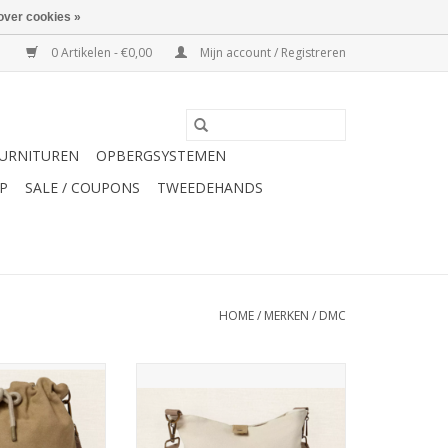
over cookies »
0 Artikelen - €0,00
Mijn account / Registreren
URNITUREN
OPBERGSYSTEMEN
P
SALE / COUPONS
TWEEDEHANDS
HOME
/
MERKEN
/
DMC
Bucket bag
Eco Vita Cross body bag
N WINKELWAGEN
TOEVOEGEN AAN WINKELWAGEN