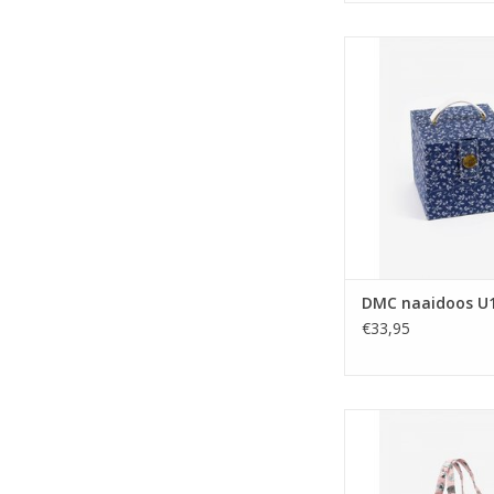
DMC naaidoos 
DMC naaidoos U
€33,95
DMC Breitas met rit
schapen