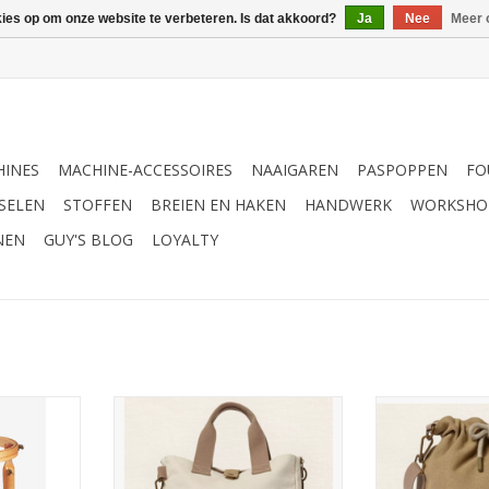
kies op om onze website te verbeteren. Is dat akkoord?
Ja
Nee
Meer 
INES
MACHINE-ACCESSOIRES
NAAIGAREN
PASPOPPEN
FO
SELEN
STOFFEN
BREIEN EN HAKEN
HANDWERK
WORKSHO
NEN
GUY'S BLOG
LOYALTY
rring
Eco Vita Tote bag
Eco Vita 
NKELWAGEN
TOEVOEGEN AA