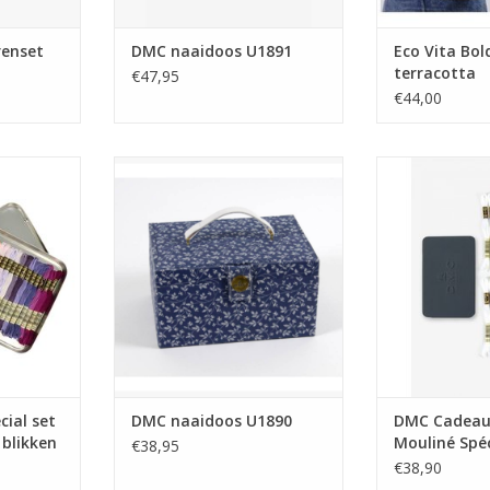
renset
DMC naaidoos U1891
Eco Vita Bol
terracotta
€47,95
€44,00
set van 35
DMC naaidoos U1890
DMC Cadeaud
en doos
Spécial 24 ga
TOEVOEGEN AA
ial set
DMC naaidoos U1890
DMC Cadeau
 blikken
Mouliné Spéc
€38,95
2 patronen
€38,90