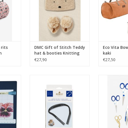
rits
DMC Gift of Stitch Teddy
Eco Vita Bo
n
hat & booties Knitting
kaki
Kit
€27,90
€27,50
oot model
DMC Nekleeslamp
DMC Schare
TOEVOEGEN AA
NKELWAGEN