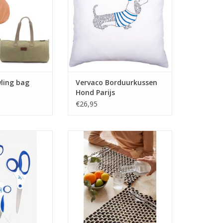
wling bag
Vervaco Borduurkussen
Hond Parijs
€26,95
nset 5 stuks
DMC Gift of stitch haak set
Placemats
N WINKELWAGEN
TOEVOEGEN AAN WINKELWAGEN