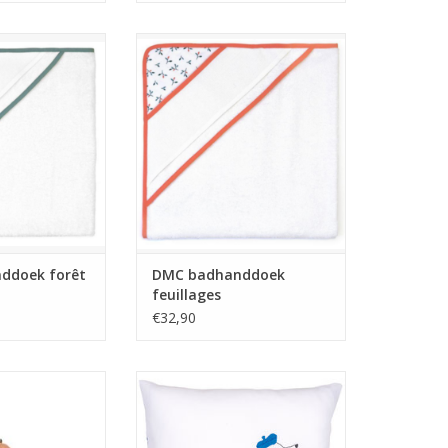
ddoek forêt
DMC badhanddoek feuillages
antée
TOEVOEGEN AAN WINKELWAGEN
N WINKELWAGEN
ddoek forêt
DMC badhanddoek
feuillages
€32,90
ling bag kaki
Vervaco Borduurkussen Hond
Parijs
TOEVOEGEN AAN WINKELWAGEN