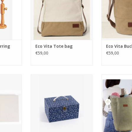
rring
Eco Vita Tote bag
Eco Vita Bu
€59,00
€59,00
renset
DMC naaidoos U1891
Eco Vita Bold
NKELWAGEN
TOEVOEGEN AA