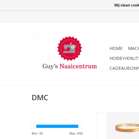
Wij slaan coo
HOME
MACH
HOBBY/KNUT
CADEAUBON
DMC
Staander borduu
TOEVOEGEN AAN WI
Min: €
0
Max: €
90