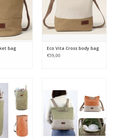
cket bag
Eco Vita Cross body bag
€59,00
 bag terracotta
Eco Vita rugzak back pack
terracotta
N WINKELWAGEN