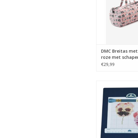
DMC Breitas met 
roze met schape
€29,99
DMC magneetbord gr
28 x 38cm
TOEVOEGEN AAN WI