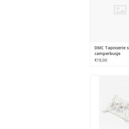
DMC Tapisserie s
camperbusje
€19,00
DMC Knuffeldoekje/
met paarse ste
TOEVOEGEN AAN WI