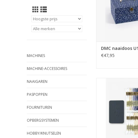
DMC naaidoos U
€47,95
MACHINES
MACHINE-ACCESSOIRES
DMC Cadeaudoosje
NAAIGAREN
Spécial 24 garen, 2
PASPOPPEN
TOEVOEGEN AAN WI
FOURNITUREN
OPBERGSYSTEMEN
HOBBY/KNUTSELEN