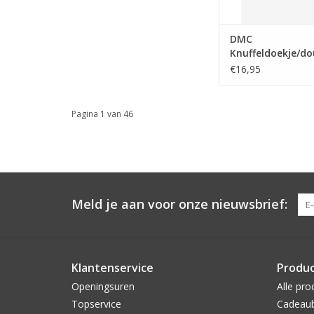
DMC
Knuffeldoekje/d
wit met paarse s
€16,95
Pagina 1 van 46
Meld je aan voor onze nieuwsbrief:
Klantenservice
Produ
Openingsuren
Alle pro
Topservice
Cadeau