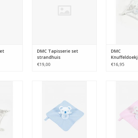
et
DMC Tapisserie set
DMC
strandhuis
Knuffeldoek
wit met bla
€19,00
€16,95
doudou wit
DMC Doudou koala om te
DMC Doudou
rren
borduren blauw
bordur
NKELWAGEN
TOEVOEGEN AAN WINKELWAGEN
TOEVOEGEN AA