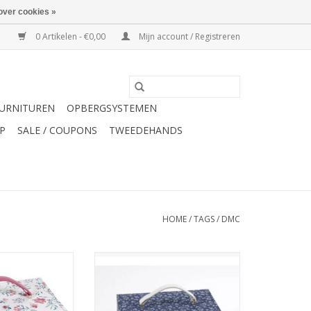
over cookies »
0 Artikelen - €0,00
Mijn account / Registreren
URNITUREN
OPBERGSYSTEMEN
P
SALE / COUPONS
TWEEDEHANDS
HOME
/
TAGS
/
DMC
oos wit met
DMC naaidoos U1890
bloemen
N WINKELWAGEN