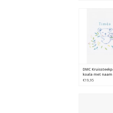
DMC Kruissteekpakket
naam
TOEVOEGEN AAN WI
DMC Kruissteekp
koala met naam
€19,95
DMC Tapisserie set 
TOEVOEGEN AAN WI