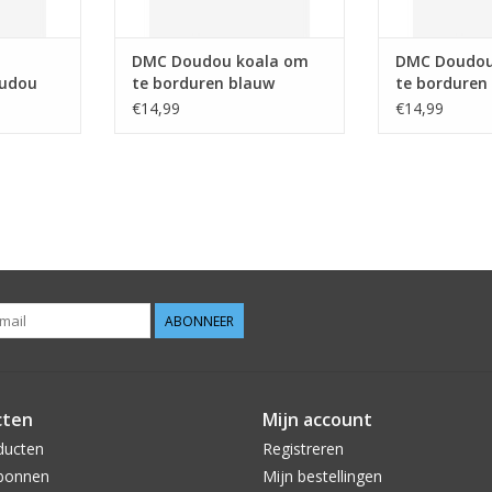
DMC Doudou koala om
DMC Doudou
oudou
te borduren blauw
te borduren
terren
€14,99
€14,99
ABONNEER
cten
Mijn account
ducten
Registreren
bonnen
Mijn bestellingen