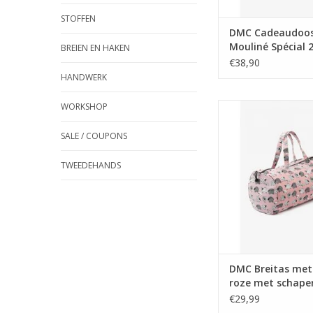
STOFFEN
DMC Cadeaudoos
Mouliné Spécial 
BREIEN EN HAKEN
2 patronen
€38,90
HANDWERK
WORKSHOP
DMC Breitas met rit
schapen
SALE / COUPONS
TWEEDEHANDS
DMC Breitas met 
roze met schape
€29,99