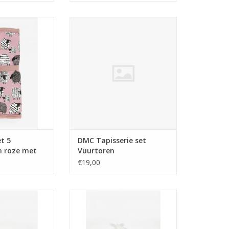
 5 haaknaalden
DMC Tapisserie set Vuurtoren
 schaapjes
TOEVOEGEN AAN WINKELWAGEN
N WINKELWAGEN
t 5
DMC Tapisserie set
 roze met
Vuurtoren
€19,00
ekje/Doudou wit
DMC Knuffeldoekje/Doudou wit
we sterren
met roze sterren
N WINKELWAGEN
TOEVOEGEN AAN WINKELWAGEN