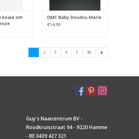
 koala om
DMC Baby Doudou Marie
 roze
€14,90
1
2
3
4
5
46
Guy's Naaicentrum BV -
Roodkruisstraat 94 - 9220 Hamme
- BE 0439 427 321