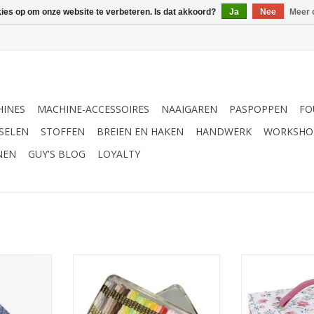
kies op om onze website te verbeteren. Is dat akkoord?
Ja
Nee
Meer 
INES
MACHINE-ACCESSOIRES
NAAIGAREN
PASPOPPEN
FO
SELEN
STOFFEN
BREIEN EN HAKEN
HANDWERK
WORKSHO
NEN
GUY'S BLOG
LOYALTY
U1891
DMC Mouliné Spécial set van 35
DMC Naaid
kleuren in blikken doos
lente
TOEVOEGEN AA