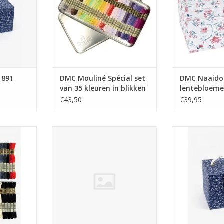
1891
DMC Mouliné Spécial set
DMC Naaido
van 35 kleuren in blikken
lentebloem
doos
€43,50
€39,95
 Mouliné
DMC Borduurset Mouliné
DMC naai
 patronen
speciale en light effects
NKELWAGEN
TOEVOEGEN AAN WINKELWAGEN