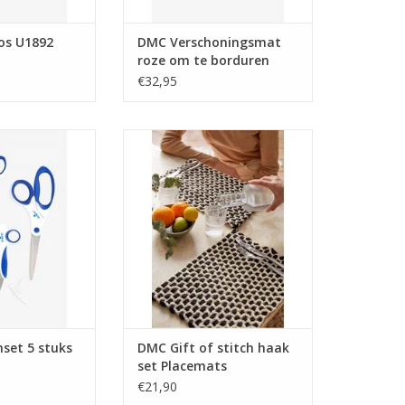
os U1892
DMC Verschoningsmat
roze om te borduren
€32,95
nset 5 stuks
DMC Gift of stitch haak set
Placemats
N WINKELWAGEN
TOEVOEGEN AAN WINKELWAGEN
set 5 stuks
DMC Gift of stitch haak
set Placemats
€21,90