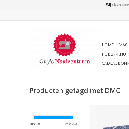
Wij slaan coo
HOME
MACH
HOBBY/KNUT
CADEAUBON
Producten getagd met DMC
DMC naaidoos 
Min: €
0
Max: €
50