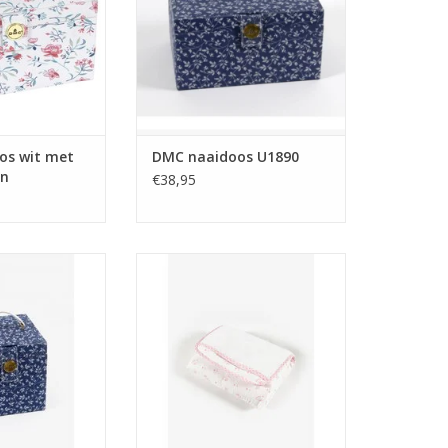
os wit met
DMC naaidoos U1890
en
€38,95
doos U1892
DMC Verschoningsmat roze om
te borduren
TOEVOEGEN AAN WINKELWAGEN