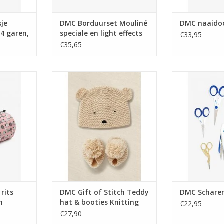
je
DMC Borduurset Mouliné
DMC naaido
24 garen,
speciale en light effects
€33,95
€35,65
s roze met
DMC Gift of Stitch Teddy hat &
DMC Schare
booties Knitting Kit
TOEVOEGEN AA
TOEVOEGEN AAN WINKELWAGEN
rits
DMC Gift of Stitch Teddy
DMC Scharen
n
hat & booties Knitting
€22,95
Kit
€27,90