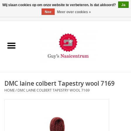
Wij slaan cookies op om onze website te verbeteren. Is dat akkoord?
Ja
Nee
Meer over cookies »
0 Artikelen - €0,00
Home
Machines
Machine-accessoires
Naaigaren
DMC laine colbert Tapestry wool 7169
HOME
/
DMC LAINE COLBERT TAPESTRY WOOL 7169
Paspoppen
Fournituren
Opbergsystemen