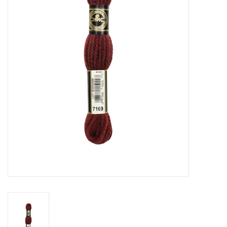
Hobby/Knutselen
Stoffen
Breien en haken
Handwerk
Workshop
Sale / Coupons
Tweedehands
Cadeaubonnen