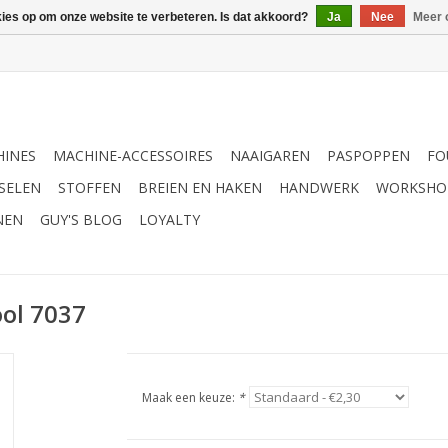
kies op om onze website te verbeteren. Is dat akkoord?
Ja
Nee
Meer 
INES
MACHINE-ACCESSOIRES
NAAIGAREN
PASPOPPEN
FO
SELEN
STOFFEN
BREIEN EN HAKEN
HANDWERK
WORKSHO
NEN
GUY'S BLOG
LOYALTY
ool 7037
Maak een keuze:
*