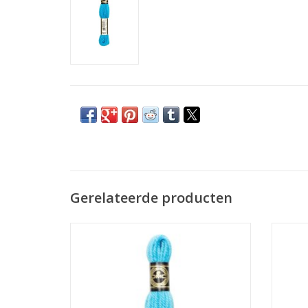
Gerelateerde producten
DMC laine colbert Tapestry wool 7036
DMC l
TOEVOEGEN AAN WINKELWAGEN
TO