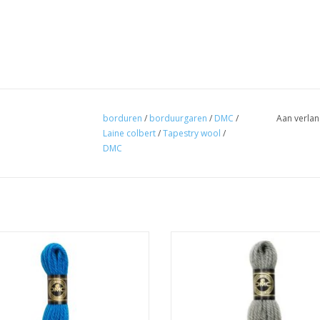
borduren
/
borduurgaren
/
DMC
/
Aan verlan
Laine colbert
/
Tapestry wool
/
DMC
aine colbert Tapestry wool 7038
DMC laine colbert Tapestry woo
EVOEGEN AAN WINKELWAGEN
TOEVOEGEN AAN WINKELWA