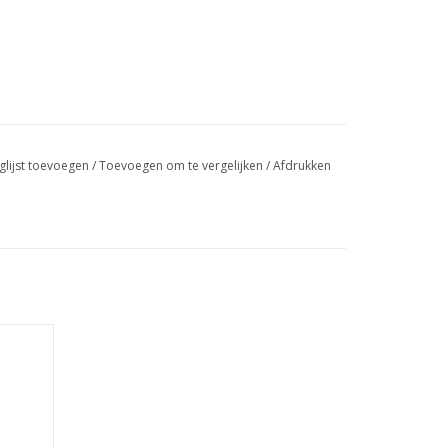
glijst toevoegen
/
Toevoegen om te vergelijken
/
Afdrukken
l 7039
GEN