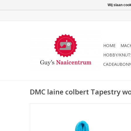
Wij slaan coo
HOME
MACH
HOBBY/KNUT
CADEAUBON
DMC laine colbert Tapestry w