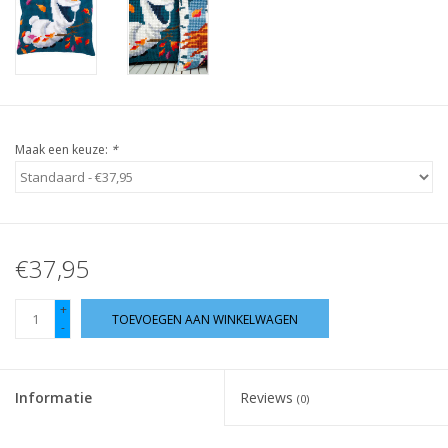
Guy's blog
Loyalty
Maak een keuze:
*
€37,95
+
TOEVOEGEN AAN WINKELWAGEN
-
Informatie
Reviews
(0)