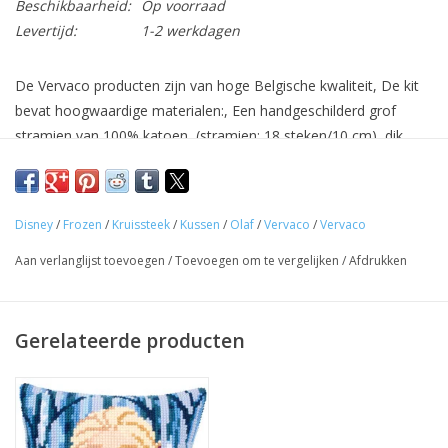
Beschikbaarheid:
Op voorraad
Levertijd:
1-2 werkdagen
De Vervaco producten zijn van hoge Belgische kwaliteit, De kit
bevat hoogwaardige materialen:, Een handgeschilderd grof
stramien van 100% katoen, (stramien: 18 steken/10 cm), dik
garen van 100% acryl, werkwijze in 8 talen, een geschikte
borduurnaald, een "I Stitch by Vervaco" DIY-label, een grote
gekleurde foto van het afgewerkte product en een gekleurd
Disney
/
Frozen
/
Kruissteek
/
Kussen
/
Olaf
/
Vervaco
/
Vervaco
diagram. De kit bevat geen vulling en rug. ca. 40 x 40 cm / 16" x
16", Leeftijdscategorie: vanaf 6 jaar, Steken: kruissteek, Aantal
Aan verlanglijst toevoegen
/
Toevoegen om te vergelijken
/
Afdrukken
kleuren: 13, Moeilijkheidsgraad: Zeer gemakkelijk
Gerelateerde producten