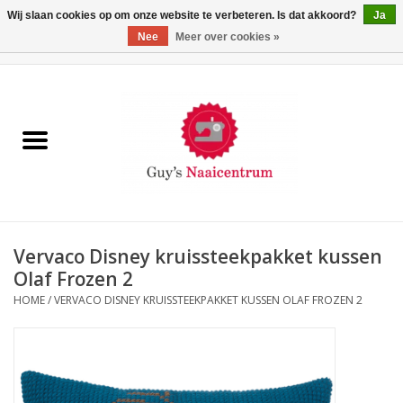
Wij slaan cookies op om onze website te verbeteren. Is dat akkoord?
Ja
Nee
Meer over cookies »
0 Artikelen - €0,00
Home
Machines
Machine-accessoires
Naaigaren
Vervaco Disney kruissteekpakket kussen
Olaf Frozen 2
Paspoppen
HOME
/
VERVACO DISNEY KRUISSTEEKPAKKET KUSSEN OLAF FROZEN 2
Fournituren
Opbergsystemen