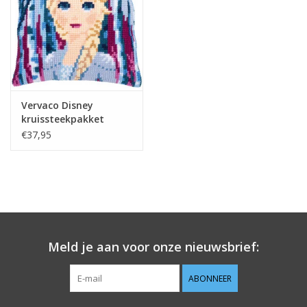
Vervaco Disney
kruissteekpakket
kussen Elsa Frozen 2
€37,95
Meld je aan voor onze nieuwsbrief:
ABONNEER