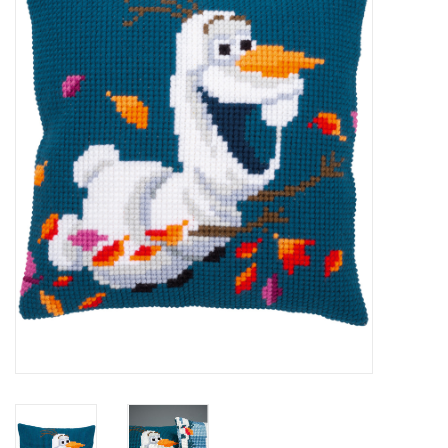
Hobby/Knutselen
Stoffen
Breien en haken
Handwerk
Workshop
Sale / Coupons
Tweedehands
Cadeaubonnen