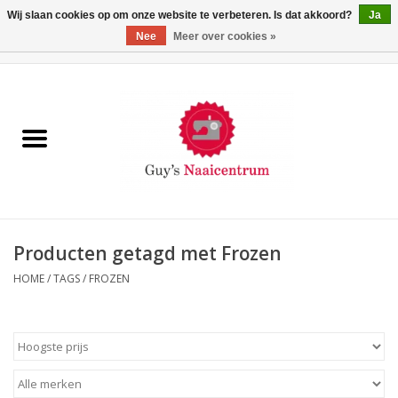
Wij slaan cookies op om onze website te verbeteren. Is dat akkoord?
Ja
Nee
Meer over cookies »
0 Artikelen - €0,00
Home
Machines
Machine-accessoires
Naaigaren
Producten getagd met Frozen
HOME
/
TAGS
/
FROZEN
Paspoppen
Fournituren
Opbergsystemen