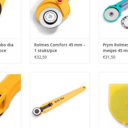
bo dia
Rolmes Comfort 45 mm -
Prym Rolmes
pce
1 stuks/pce
mesjes 45 
€32,50
€31,50
1 stuks/pce
Prym Rolmes Super Mini dia 18
Prym Reser
mm - 1 stuks/pce
rolmessen Ju
NKELWAGEN
TOEVOEGEN AA