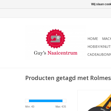
Wij slaan coo
HOME
MACH
HOBBY/KNUT
CADEAUBON
Producten getagd met Rolmes
Prym Rolmes Jumbo d
1 stuks/pc
TOEVOEGEN AAN WI
Min: €
0
Max: €
35