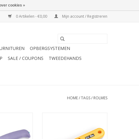
over cookies »
0 Artikelen - €0,00
Mijn account / Registreren
URNITUREN
OPBERGSYSTEMEN
P
SALE / COUPONS
TWEEDEHANDS
HOME
/
TAGS
/
ROLMES
lti met 3 mesjes
Rolmes Maxi 45 mm - 1 stuks/pce
 mm
TOEVOEGEN AAN WINKELWAGEN
N WINKELWAGEN