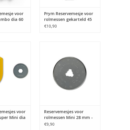
emesje voor
Prym Reservemesje voor
umbo dia 60
rolmessen gekarteld 45
mm
€10,90
emesjes voor
Reservemesjes voor rolmessen
r Mini dia 18 mm
Mini 28 mm - 2 stuks/pce
uks/pce
TOEVOEGEN AAN WINKELWAGEN
N WINKELWAGEN
emesjes voor
Reservemesjes voor
per Mini dia
rolmessen Mini 28 mm -
tuks/pce
2 stuks/pce
€9,90