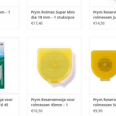
mm - 1
Prym Rolmes Super Mini
Prym Reserv
dia 18 mm - 1 stuks/pce
rolmessen J
mm
€17,40
€14,50
je voor
Prym Reservemesje voor
Prym Reserv
 45 mm 1
rolmessen 45mm - 1 stuks/pce
rolmessen Supe
- 2 st
TOEVOEGEN AAN WINKELWAGEN
NKELWAGEN
TOEVOEGEN AA
je voor
Prym Reservemesje voor
Prym Reserv
fd 45
rolmessen 45mm - 1
rolmessen Su
stuks/pce
18 mm - 2 s
€10,50
€9,90