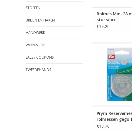
STOFFEN
Rolmes Mini 28 
stuks/pce
BREIEN EN HAKEN
€19,20
HANDWERK
WORKSHOP
Prym Reservemes
rolmessen gegolfd
stuks/pce
SALE / COUPONS
TOEVOEGEN AAN WI
TWEEDEHANDS
Prym Reservemes
rolmessen gegol
mm 1 stuks/pce
€10,70