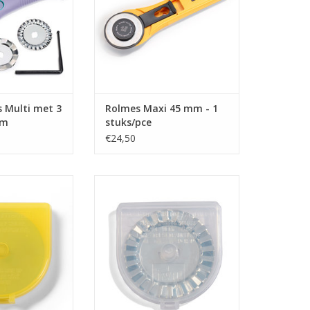
 Multi met 3
Rolmes Maxi 45 mm - 1
mm
stuks/pce
€24,50
vemesje voor
Prym Reservemesje voor
mbo dia 60 mm
rolmessen gekarteld 45 mm
N WINKELWAGEN
TOEVOEGEN AAN WINKELWAGEN