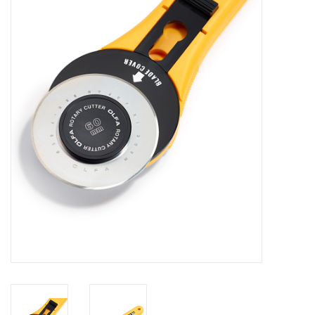
Hobby/Knutselen
Stoffen
Breien en haken
Handwerk
Workshop
Sale / Coupons
Tweedehands
Cadeaubonnen