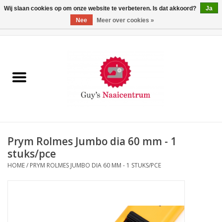
Wij slaan cookies op om onze website te verbeteren. Is dat akkoord?
Ja
Nee
Meer over cookies »
0 Artikelen - €0,00
Home
Machines
Machine-accessoires
Naaigaren
Prym Rolmes Jumbo dia 60 mm - 1
stuks/pce
Paspoppen
HOME
/
PRYM ROLMES JUMBO DIA 60 MM - 1 STUKS/PCE
Fournituren
Opbergsystemen