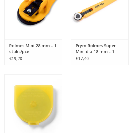
Rolmes Mini 28 mm - 1
Prym Rolmes Super
stuks/pce
Mini dia 18 mm - 1
stuks/pce
€19,20
€17,40