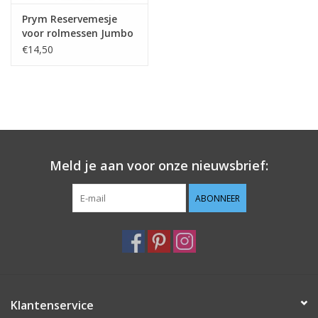
Prym Reservemesje
voor rolmessen Jumbo
dia 60 mm
€14,50
Meld je aan voor onze nieuwsbrief:
ABONNEER
Klantenservice