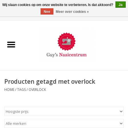
Wij slaan cookies op om onze website te verbeteren. Is dat akkoord?
Ja
Nee
Meer over cookies »
0 Artikelen - €0,00
Home
Machines
Machine-accessoires
Naaigaren
Producten getagd met overlock
HOME
/
TAGS
/
OVERLOCK
Paspoppen
Fournituren
Opbergsystemen