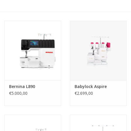
Hobby/Knutselen
Stoffen
Breien en haken
Handwerk
Workshop
Bernina L890
Babylock Aspire
€5.000,00
€2.699,00
Sale / Coupons
Tweedehands
Cadeaubonnen