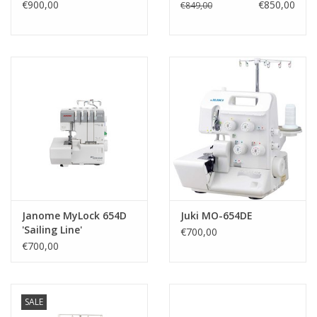
€900,00
€850,00
€849,00
Janome MyLock 654D
Juki MO-654DE
'Sailing Line'
€700,00
€700,00
SALE