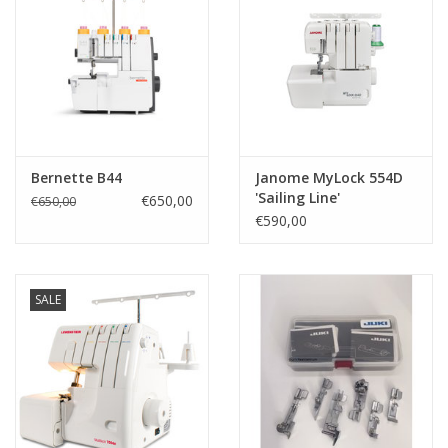
Bernette B44
Janome MyLock 554D
'Sailing Line'
€650,00
€650,00
€590,00
SALE