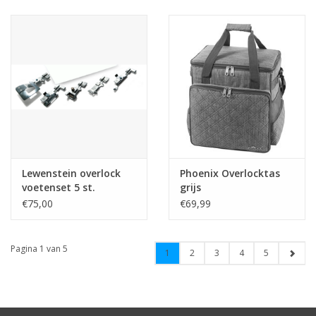
Lewenstein overlock
Phoenix Overlocktas
voetenset 5 st.
grijs
€75,00
€69,99
Pagina 1 van 5
1
2
3
4
5