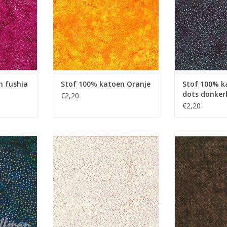
n fushia
Stof 100% katoen Oranje
Stof 100% k
dots donker
€2,20
€2,20
ali dots
Stof 100% katoen Bali dots
Stof 100% ka
 kleuren
lichtroze
donke
NKELWAGEN
TOEVOEGEN AAN WINKELWAGEN
TOEVOEGEN AA