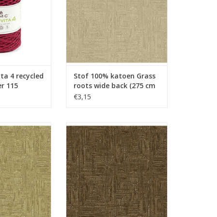
ta 4 recycled
Stof 100% katoen Grass
er 115
roots wide back (275 cm
breed!) beige
€3,15
oen Grass roots
Stof 100% katoen Grass roots
75 cm breed!)
wide back (275 cm breed!) Bruin
groen
TOEVOEGEN AAN WINKELWAGEN
N WINKELWAGEN