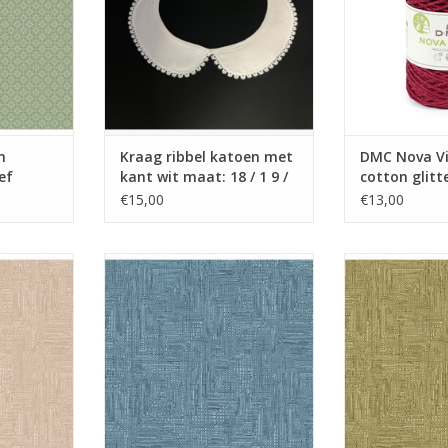
n
Kraag ribbel katoen met
DMC Nova Vi
ef
kant wit maat: 18 / 1 9 /
cotton glitt
20
€15,00
€13,00
ass roots
Stof 100% katoen Grass roots
Stof 100% kat
eed!) roze
wide back (275 cm breed!) blauw
wide back (2
kaki
NKELWAGEN
TOEVOEGEN AAN WINKELWAGEN
TOEVOEGEN AA