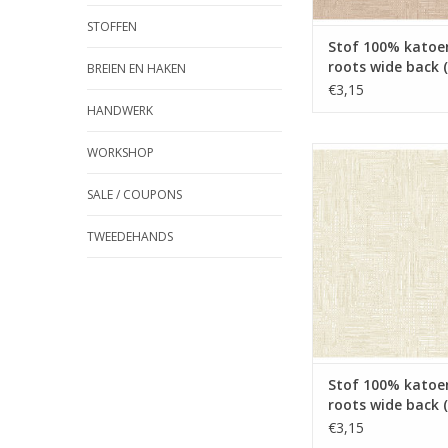
STOFFEN
Stof 100% katoe
roots wide back 
BREIEN EN HAKEN
breed!) roze
€3,15
HANDWERK
WORKSHOP
Stof 100% katoen Gr
wide back (275 cm br
SALE / COUPONS
TOEVOEGEN AAN WI
TWEEDEHANDS
Stof 100% katoe
roots wide back 
breed!) ecru
€3,15