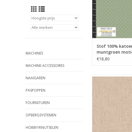
Stof 100% katoe
muntgroen moti
MACHINES
€18,80
MACHINE-ACCESSOIRES
Stof 100% katoen Gr
NAAIGAREN
wide back (275 cm br
PASPOPPEN
TOEVOEGEN AAN WI
FOURNITUREN
OPBERGSYSTEMEN
HOBBY/KNUTSELEN