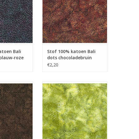
atoen Bali
Stof 100% katoen Bali
blauw-roze
dots chocoladebruin
€2,20
toen Bali Dots
Stof 100% katoen Bali dots
rbruin
lichtgroen
N WINKELWAGEN
TOEVOEGEN AAN WINKELWAGEN