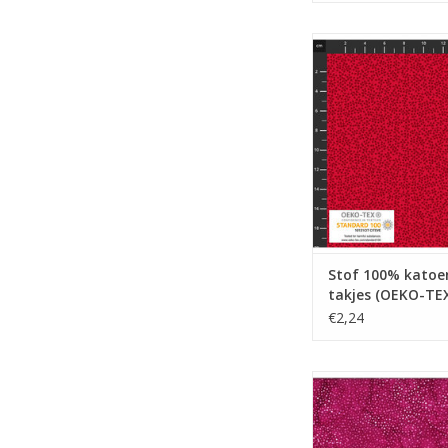
Stof 100% katoen ro
(OEKO-TEX
TOEVOEGEN AAN WI
Stof 100% katoe
takjes (OEKO-TE
€2,24
Stof 100% katoen
TOEVOEGEN AAN WI