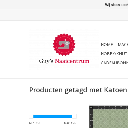
Wij slaan coo
HOME
MACH
HOBBY/KNUT
CADEAUBON
Producten getagd met Katoen
Stof 100% katoen 
motief
TOEVOEGEN AAN WI
Min: €
0
Max: €
20