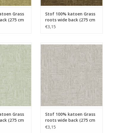
atoen Grass
Stof 100% katoen Grass
back (275 cm
roots wide back (275 cm
groen
breed!) Bruin
€3,15
oen Grass roots
Stof 100% katoen Grass roots
75 cm breed!)
wide back (275 cm breed!)
tgroen
lichtgrijs
N WINKELWAGEN
TOEVOEGEN AAN WINKELWAGEN
atoen Grass
Stof 100% katoen Grass
back (275 cm
roots wide back (275 cm
tgroen
breed!) lichtgrijs
€3,15