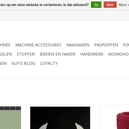
kies op om onze website te verbeteren. Is dat akkoord?
Ja
Nee
Meer 
INES
MACHINE-ACCESSOIRES
NAAIGAREN
PASPOPPEN
FO
SELEN
STOFFEN
BREIEN EN HAKEN
HANDWERK
WORKSHO
NEN
GUY'S BLOG
LOYALTY
muntgroen
Kraag ribbel katoen met kant wit
DMC Nova Vita 4
maat: 18 / 1 9 / 20
glitt
NKELWAGEN
TOEVOEGEN AAN WINKELWAGEN
TOEVOEGEN AA