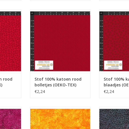
od takjes
Stof 100% katoen rood bolletjes
Stof 100% kato
)
(OEKO-TEX)
(OEK
NKELWAGEN
TOEVOEGEN AAN WINKELWAGEN
TOEVOEGEN AA
n rood
Stof 100% katoen rood
Stof 100% k
X)
bolletjes (OEKO-TEX)
blaadjes (O
€2,24
€2,24
 fushia
Stof 100% katoen Oranje
Stof 100% ka
donkerb
NKELWAGEN
TOEVOEGEN AAN WINKELWAGEN
TOEVOEGEN AA