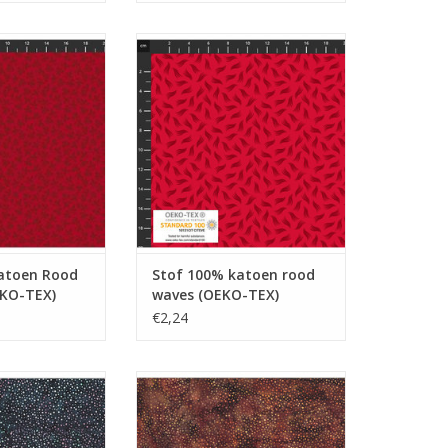
en Rood blaadjes
Stof 100% katoen rood waves
O-TEX)
(OEKO-TEX)
N WINKELWAGEN
TOEVOEGEN AAN WINKELWAGEN
atoen Rood
Stof 100% katoen rood
EKO-TEX)
waves (OEKO-TEX)
€2,24
toen Bali dots
Stof 100% katoen Bali dots
lauw-roze
chocoladebruin
N WINKELWAGEN
TOEVOEGEN AAN WINKELWAGEN