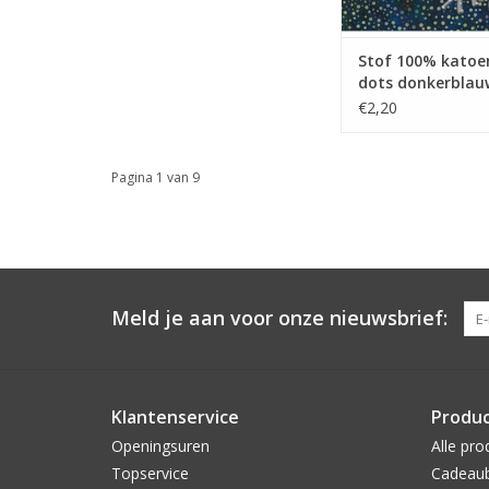
Stof 100% katoen
dots donkerblauw
kleuren
€2,20
Pagina 1 van 9
Meld je aan voor onze nieuwsbrief:
Klantenservice
Produ
Openingsuren
Alle pro
Topservice
Cadeau