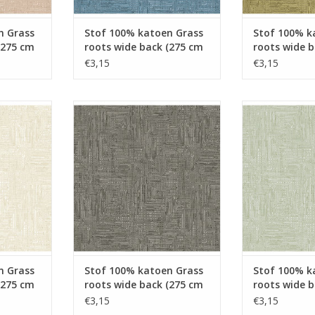
n Grass
Stof 100% katoen Grass
Stof 100% k
(275 cm
roots wide back (275 cm
roots wide 
breed!) blauw
breed!) kaki
€3,15
€3,15
ass roots
Stof 100% katoen Grass roots
Stof 100% kat
eed!) ecru
wide back (275 cm breed!)
wide back (2
donkergrijs
lich
NKELWAGEN
TOEVOEGEN AAN WINKELWAGEN
TOEVOEGEN AA
n Grass
Stof 100% katoen Grass
Stof 100% k
(275 cm
roots wide back (275 cm
roots wide 
breed!) donkergrijs
breed!) lich
€3,15
€3,15