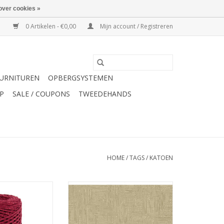
over cookies »
0 Artikelen - €0,00
Mijn account / Registreren
URNITUREN
OPBERGSYSTEMEN
P
SALE / COUPONS
TWEEDEHANDS
HOME
/
TAGS
/
KATOEN
 recycled cotton
Stof 100% katoen Grass roots
er 115
wide back (275 cm breed!) beige
N WINKELWAGEN
TOEVOEGEN AAN WINKELWAGEN