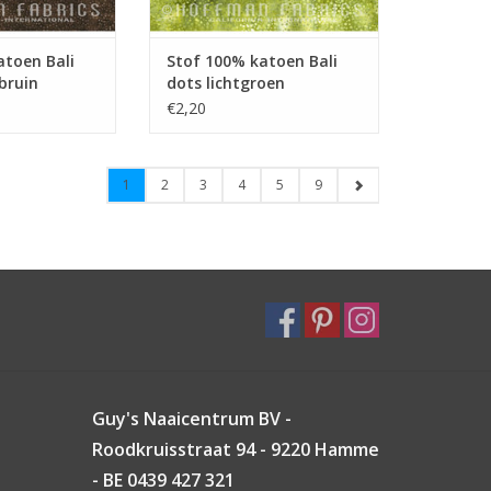
atoen Bali
Stof 100% katoen Bali
bruin
dots lichtgroen
€2,20
1
2
3
4
5
9
Guy's Naaicentrum BV -
Roodkruisstraat 94 - 9220 Hamme
- BE 0439 427 321