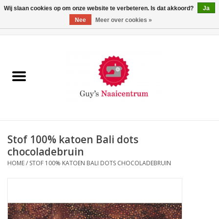
Wij slaan cookies op om onze website te verbeteren. Is dat akkoord?
Ja
Nee
Meer over cookies »
0 Artikelen - €0,00
Home
Machines
Machine-accessoires
Naaigaren
Stof 100% katoen Bali dots
chocoladebruin
Paspoppen
HOME
/
STOF 100% KATOEN BALI DOTS CHOCOLADEBRUIN
Fournituren
Opbergsystemen