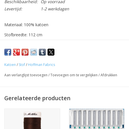
Beschikbaarheid:
Op voorraad
Levertijd:
1-2 werkdagen
Materiaal: 100% katoen
Stofbreedte: 112 cm
Gewicht: 102 g
Ideaal voor Patchwork, hemdjes, rokjes...
De stof wordt verkocht per 10 cm. Indien je 1 m wenst, geef
Katoen
/
Stof
/
Hoffman Fabrics
dan '10' in bij aantal, de stof wordt uiteraard uit één geheel
Aan verlanglijst toevoegen
/
Toevoegen om te vergelijken
/
Afdrukken
geknipt.
Bij elke stof stellen we als gerelateerd product het meest
bijpassende garen voor.
Gerelateerde producten