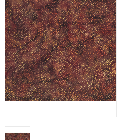
Hobby/Knutselen
Stoffen
Breien en haken
Handwerk
Workshop
Sale / Coupons
Tweedehands
Cadeaubonnen