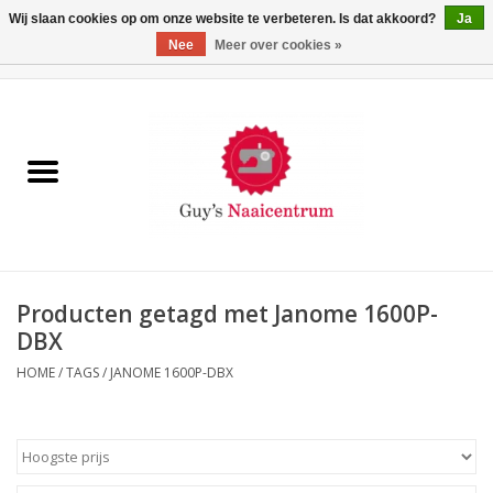
Wij slaan cookies op om onze website te verbeteren. Is dat akkoord?
Ja
Nee
Meer over cookies »
0 Artikelen - €0,00
Home
Machines
Machine-accessoires
Naaigaren
Producten getagd met Janome 1600P-
DBX
Paspoppen
HOME
/
TAGS
/
JANOME 1600P-DBX
Fournituren
Opbergsystemen