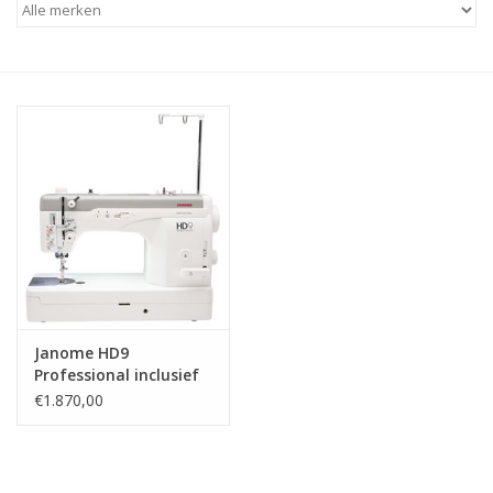
Hobby/Knutselen
Stoffen
Breien en haken
Handwerk
Workshop
Janome HD9
Sale / Coupons
Professional inclusief
bonuskit en
€1.870,00
Tweedehands
verlengtafel
Cadeaubonnen