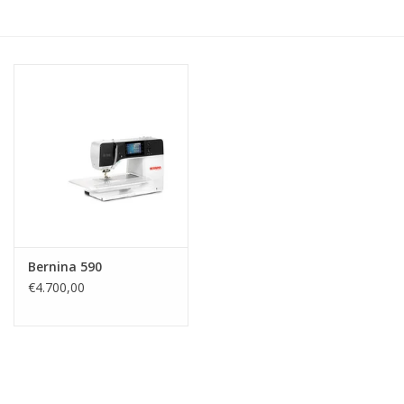
Hobby/Knutselen
Stoffen
Breien en haken
Handwerk
Workshop
Bernina 590
€4.700,00
Sale / Coupons
Tweedehands
Cadeaubonnen