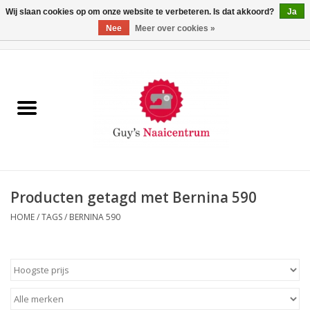
Wij slaan cookies op om onze website te verbeteren. Is dat akkoord?
Ja
Nee
Meer over cookies »
0 Artikelen - €0,00
Home
Machines
Machine-accessoires
Naaigaren
Producten getagd met Bernina 590
HOME
/
TAGS
/
BERNINA 590
Paspoppen
Fournituren
Opbergsystemen