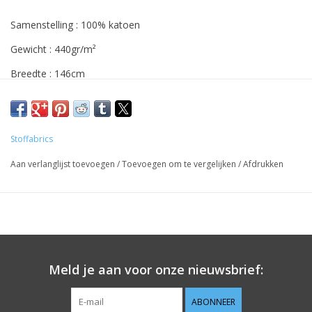
Samenstelling : 100% katoen
Gewicht : 440gr/m²
Breedte : 146cm
Ideaal voor tassen, hoezen, decoratie,...
De stof wordt verkocht per 10 cm. Indien je 1 m wenst, geef
dan '10' in bij aantal, de stof wordt uiteraard uit één geheel
Stoffabrics
geknipt.
Aan verlanglijst toevoegen
/
Toevoegen om te vergelijken
/
Afdrukken
Meld je aan voor onze nieuwsbrief:
ABONNEER