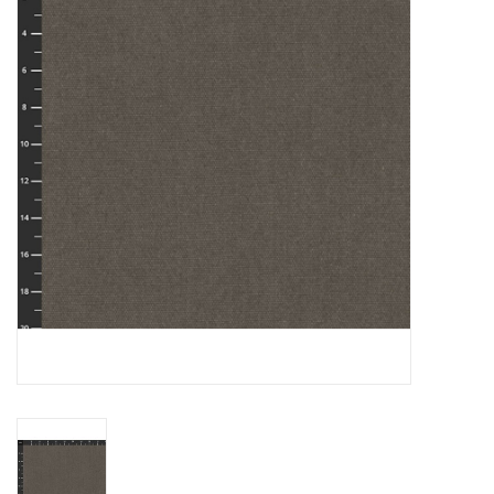
Hobby/Knutselen
Stoffen
Breien en haken
Handwerk
Workshop
Sale / Coupons
Tweedehands
Cadeaubonnen