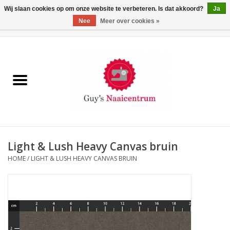
Wij slaan cookies op om onze website te verbeteren. Is dat akkoord?
Ja
Nee
Meer over cookies »
0 Artikelen - €0,00
Home
Machines
Machine-accessoires
Naaigaren
Light & Lush Heavy Canvas bruin
HOME
/
LIGHT & LUSH HEAVY CANVAS BRUIN
Paspoppen
Fournituren
Opbergsystemen