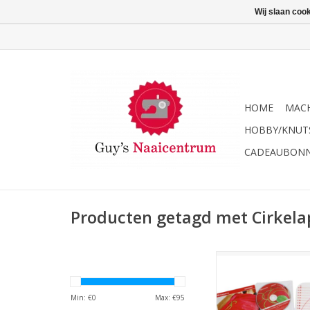
Wij slaan coo
HOME
MACH
HOBBY/KNUT
CADEAUBON
Producten getagd met Cirkel
Husqvarna cirkela
TOEVOEGEN AAN WI
Min: €
0
Max: €
95