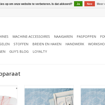
kies op om onze website te verbeteren. Is dat akkoord?
Ja
Nee
Meer 
INES
MACHINE-ACCESSOIRES
NAAIGAREN
PASPOPPEN
FO
SELEN
STOFFEN
BREIEN EN HAKEN
HANDWERK
WORKSHO
NEN
GUY'S BLOG
LOYALTY
apparaat
pparaat
Janome Cirkelapparaat
Janome cir
Skyline/Memory Craft
8200
NKELWAGEN
TOEVOEGEN AAN WINKELWAGEN
TOEVOEGEN AA