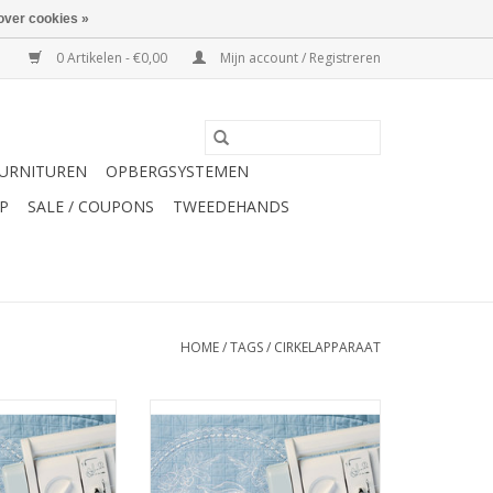
over cookies »
0 Artikelen - €0,00
Mijn account / Registreren
URNITUREN
OPBERGSYSTEMEN
P
SALE / COUPONS
TWEEDEHANDS
HOME
/
TAGS
/
CIRKELAPPARAAT
kelapparaat
Janome Cirkelapparaat
/8900
2010/8350
N WINKELWAGEN
TOEVOEGEN AAN WINKELWAGEN