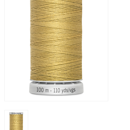
Hobby/Knutselen
Stoffen
Breien en haken
Handwerk
Workshop
Sale / Coupons
Tweedehands
Cadeaubonnen