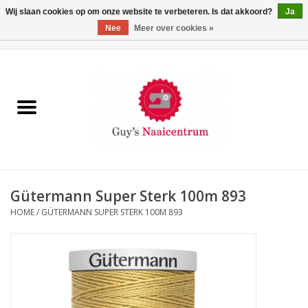
Wij slaan cookies op om onze website te verbeteren. Is dat akkoord?
Ja
Nee
Meer over cookies »
0 Artikelen - €0,00
Home
Machines
Machine-accessoires
Naaigaren
Gütermann Super Sterk 100m 893
HOME
/
GÜTERMANN SUPER STERK 100M 893
Paspoppen
Fournituren
Opbergsystemen