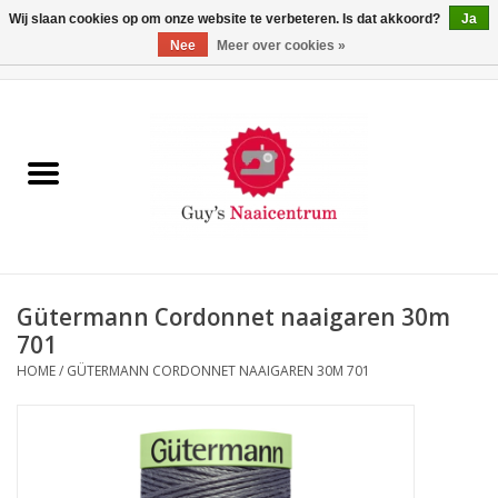
Wij slaan cookies op om onze website te verbeteren. Is dat akkoord?
Ja
Nee
Meer over cookies »
0 Artikelen - €0,00
Home
Machines
Machine-accessoires
Naaigaren
Gütermann Cordonnet naaigaren 30m
701
Paspoppen
HOME
/
GÜTERMANN CORDONNET NAAIGAREN 30M 701
Fournituren
Opbergsystemen