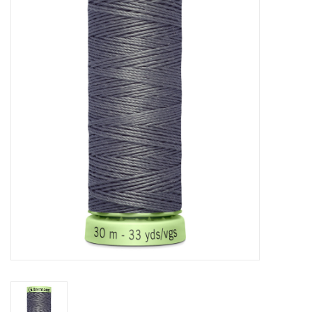
Hobby/Knutselen
Stoffen
Breien en haken
Handwerk
Workshop
Sale / Coupons
Tweedehands
Cadeaubonnen