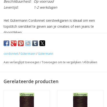
Beschikbaarheid:
Op voorraad
Levertijd:
1-2 werkdagen
Het Gütermann Cordonnet siersteekgaren is ideaal om een
topstitch sierstikel te geven aan je creaties of een jeans te
doorstikken.
Het is een sterk naaigaren waardoor je dikke stoffen makkelijk
kan stikken.
cordonnet
/
Gütermann
/
Gütermann
Gebruik het Cordonnet garen op een huishoudelijke
naaimachine met een topstitchnaald van dikte 90 of 100.
Aan verlanglijst toevoegen
/
Toevoegen om te vergelijken
/
Afdrukken
Samenstelling: 100% polyester.
Gerelateerde producten