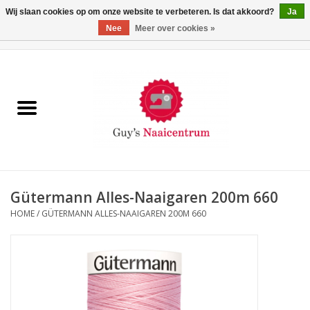
Wij slaan cookies op om onze website te verbeteren. Is dat akkoord?
Ja
Nee
Meer over cookies »
0 Artikelen - €0,00
Home
Machines
Machine-accessoires
Naaigaren
Gütermann Alles-Naaigaren 200m 660
HOME
/
GÜTERMANN ALLES-NAAIGAREN 200M 660
Paspoppen
Fournituren
Opbergsystemen