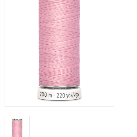
Hobby/Knutselen
Stoffen
Breien en haken
Handwerk
Workshop
Sale / Coupons
Tweedehands
Cadeaubonnen