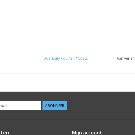
Dual Duty
/
quilten
/
Coats
Aan verlan
ABONNEER
cten
Mijn account