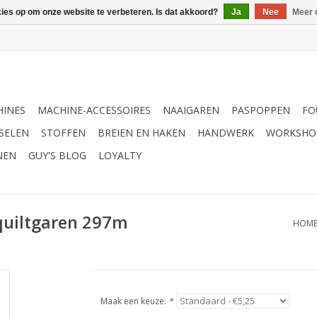
kies op om onze website te verbeteren. Is dat akkoord?
Ja
Nee
Meer 
INES
MACHINE-ACCESSOIRES
NAAIGAREN
PASPOPPEN
FO
SELEN
STOFFEN
BREIEN EN HAKEN
HANDWERK
WORKSHO
NEN
GUY'S BLOG
LOYALTY
quiltgaren 297m
HOM
Maak een keuze:
*