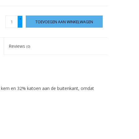
+
TOEVOEGEN AAN WINKELWAGEN
-
Reviews
(0)
r kern en 32% katoen aan de buitenkant, omdat