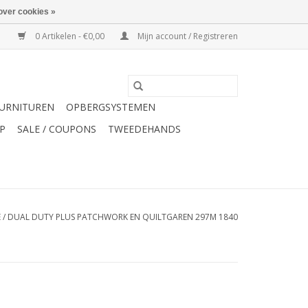
over cookies »
0 Artikelen - €0,00
Mijn account / Registreren
URNITUREN
OPBERGSYSTEMEN
P
SALE / COUPONS
TWEEDEHANDS
E
/
DUAL DUTY PLUS PATCHWORK EN QUILTGAREN 297M 1840