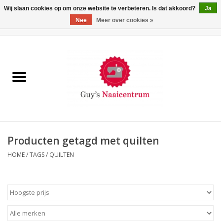
Wij slaan cookies op om onze website te verbeteren. Is dat akkoord?
Ja
Nee
Meer over cookies »
0 Artikelen - €0,00
Home
Machines
Machine-accessoires
Naaigaren
Producten getagd met quilten
HOME
/
TAGS
/
QUILTEN
Paspoppen
Fournituren
Opbergsystemen