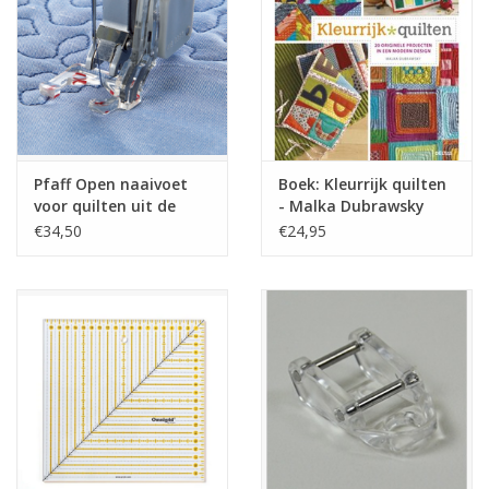
Guy's blog
Loyalty
Pfaff Open naaivoet
Boek: Kleurrijk quilten
voor quilten uit de
- Malka Dubrawsky
vrije hand C D E F G
€34,50
€24,95