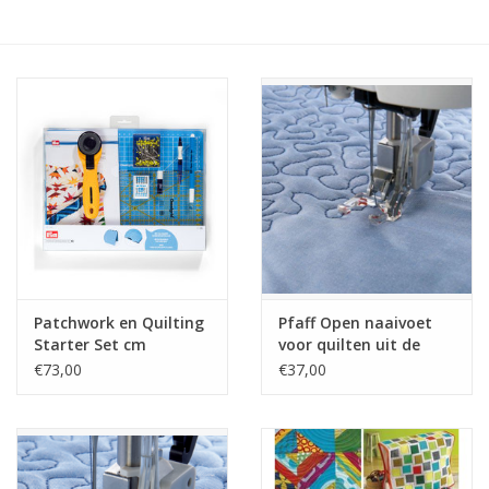
Hobby/Knutselen
Stoffen
Breien en haken
Handwerk
Workshop
Patchwork en Quilting
Pfaff Open naaivoet
Starter Set cm
voor quilten uit de
Sale / Coupons
vrije hand J L
€73,00
€37,00
Tweedehands
Cadeaubonnen