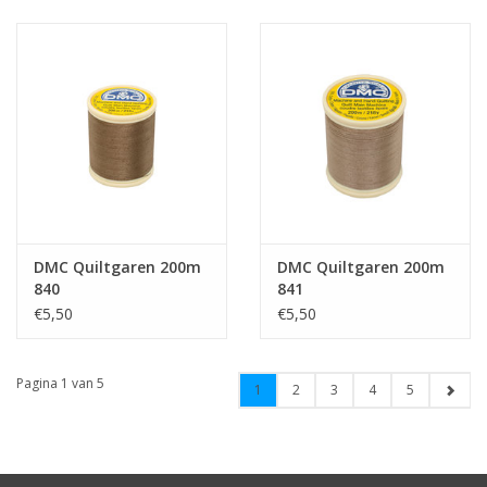
DMC Quiltgaren 200m
DMC Quiltgaren 200m
840
841
€5,50
€5,50
Pagina 1 van 5
1
2
3
4
5