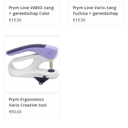
Prym Love VARIO-tang
Prym Love Vario-tang
+ gereedschap Color
fuchsia + gereedschap
Snaps mint
voor ColorSnaps
€19,90
€19,90
Prym Ergonomics
Vario Creative tool
€90,00