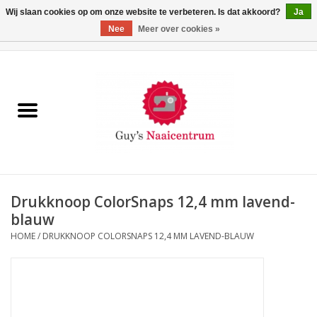
Wij slaan cookies op om onze website te verbeteren. Is dat akkoord?
Ja
Nee
Meer over cookies »
0 Artikelen - €0,00
Home
Machines
Machine-accessoires
Naaigaren
Drukknoop ColorSnaps 12,4 mm lavend-
blauw
Paspoppen
HOME
/
DRUKKNOOP COLORSNAPS 12,4 MM LAVEND-BLAUW
Fournituren
Opbergsystemen