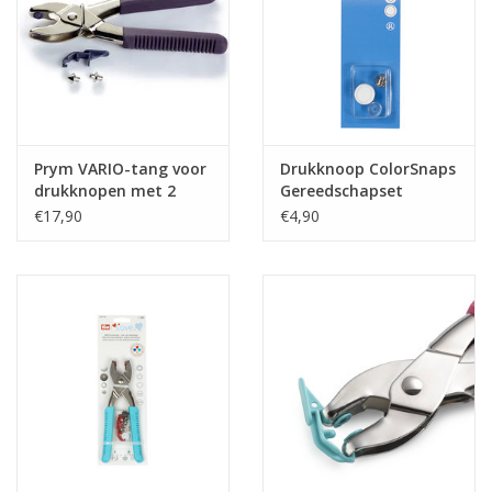
Prym VARIO-tang voor
Drukknoop ColorSnaps
drukknopen met 2
Gereedschapset
ponsmatrijzen voor
€17,90
€4,90
3/4 mm