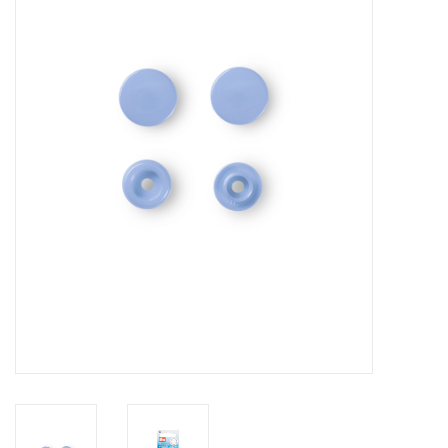
Hobby/Knutselen
Stoffen
Breien en haken
Handwerk
Workshop
Sale / Coupons
Tweedehands
Cadeaubonnen